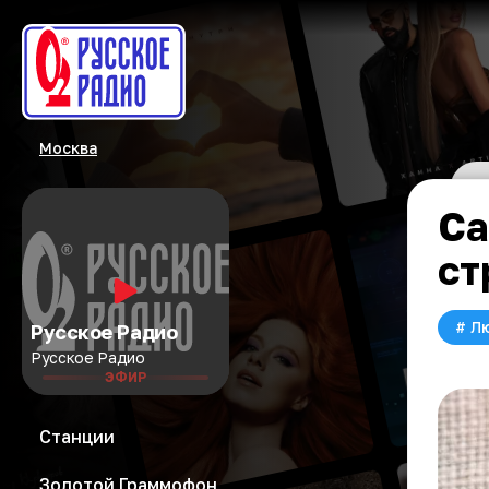
Москва
Са
ст
#
Л
Русское Радио
Русское Радио
ЭФИР
Станции
Золотой Граммофон