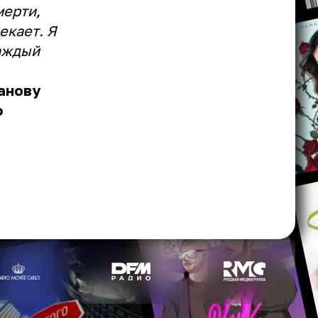
мерти,
екает. Я
каждый
занову
ф