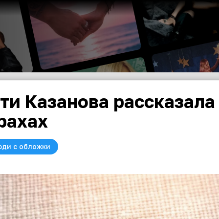
ти Казанова рассказала
рахах
юди с обложки