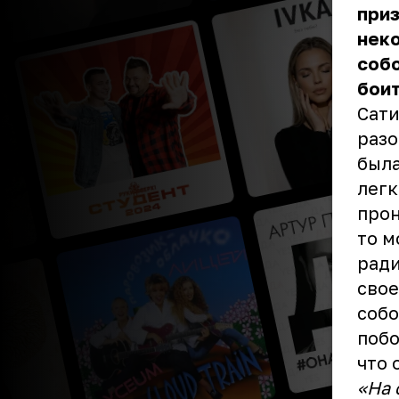
приз
неко
собо
боит
Сати
разо
была
легк
прон
то м
ради
свое
собо
побо
что 
«На 