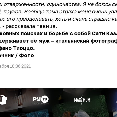
х отверженности, одиночества. Я не боюсь с
, пауков. Вообще тема страха меня очень увл
ю его преодолевать, хоть и очень страшно 
 -
рассказала певица.
ховных поисках и борьбе с собой Сати Ка
держивает её муж – итальянский фотогра
фано Тиоццо.
очник
/
Фото
абря 18:36 2021