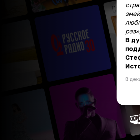
стра
змей
любл
раз»,
В ду
под
Сте
Ист
8 дек