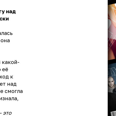
ту над
ески
алась
 она
 какой-
 её
ход к
ет над
не смогла
изнала,
— это