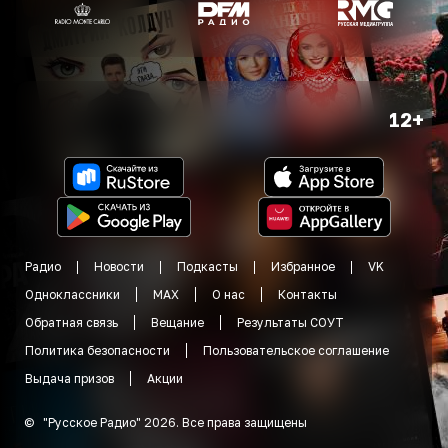
12+
Радио
Новости
Подкасты
Избранное
VK
Одноклассники
MAX
О нас
Контакты
Обратная связь
Вещание
Результаты СОУТ
Политика безопасности
Пользовательское соглашение
Выдача призов
Акции
©
"
Русское Радио
"
2026
.
Все права защищены