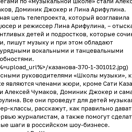
егами по «музыкальной школе» стали Алек
ков, Доминик Джокер и Лина Арифулина.
ная цель телепроекта, который возглавила
юсер и режиссер Лина Арифулина, – отыск
нтливых детей и подростков, которые соч
и, пишут музыку и при этом обладают
аурядными вокальными и танцевальными
обностями.
<%=upload_url%>/казанова-370-1-301012.jpg)
ссными руководителями «Школы музыки», 
е являются членами жюри, кроме Сати Каз
и Алексей Чумаков, Доминик Джокер и сам
улина. Все они проведут для детей музык
ер-классы, расскажут, как правильно дават
рвью журналистам, а также помогут сделат
ые шаги в российском шоу-бизнесе.