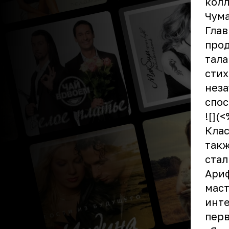
колл
Чума
Глав
прод
тала
стих
нез
спос
![](
Кла
такж
стал
Ариф
маст
инте
перв