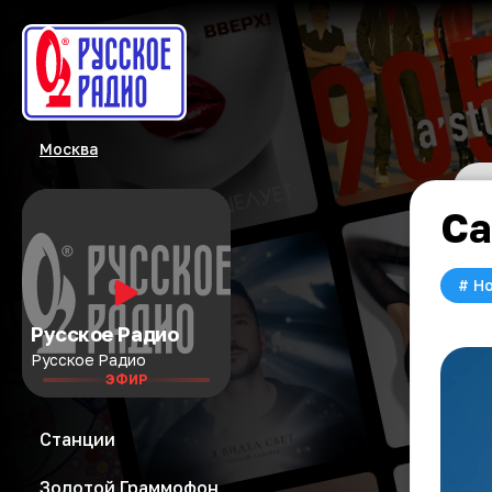
Москва
Са
#
Но
Русское Радио
Русское Радио
ЭФИР
Станции
Золотой Граммофон