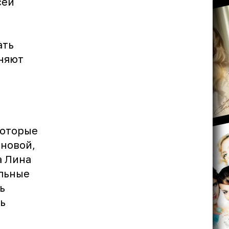
сей
ать
иняют
которые
ановой,
а Лина
альные
ь
ь