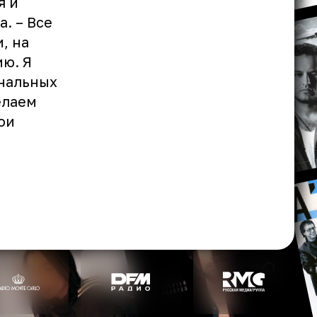
я и
. – Все
, на
ю. Я
ональных
елаем
ои