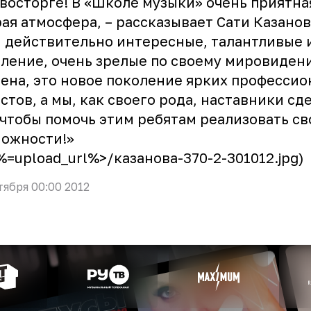
 восторге! В «Школе музыки» очень приятна
ая атмосфера, – рассказывает Сати Казанова
 действительно интересные, талантливые и
ление, очень зрелые по своему мировидени
ена, это новое поколение ярких професси
стов, а мы, как своего рода, наставники сд
 чтобы помочь этим ребятам реализовать св
можности!»
<%=upload_url%>/казанова-370-2-301012.jpg)
тября 00:00 2012