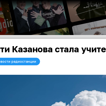
ти Казанова стала учит
вости радиостанции