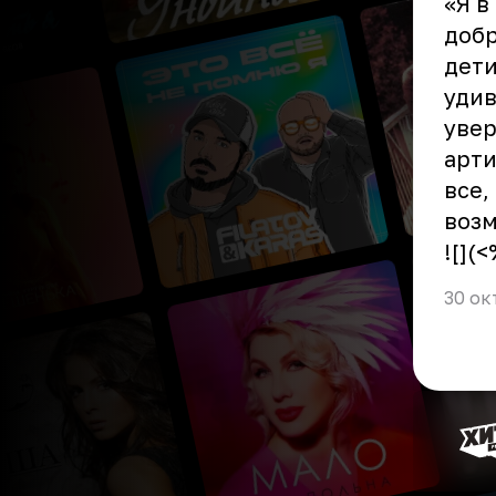
«Я в
добр
дети
удив
увер
арти
все,
воз
![](
30 ок