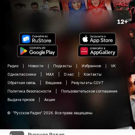
12+
Радио
Новости
Подкасты
Избранное
VK
Одноклассники
MAX
О нас
Контакты
Обратная связь
Вещание
Результаты СОУТ
Политика безопасности
Пользовательское соглашение
Выдача призов
Акции
©
"
Русское Радио
"
2026
.
Все права защищены
Русское Радио