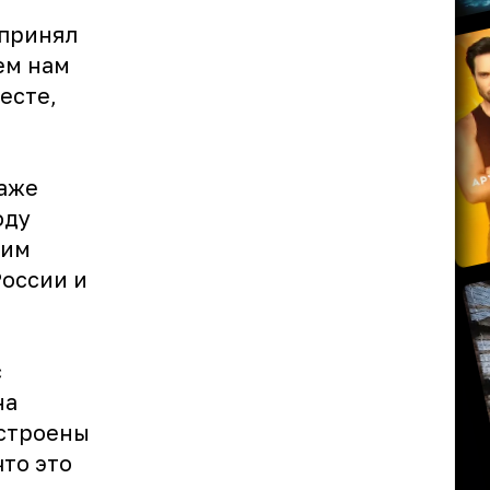
 принял
сем нам
есте,
даже
оду
ким
России и
с
на
астроены
то это