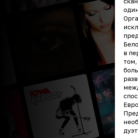
скан
один
Орга
искл
пред
Бело
в пе
том,
боль
разв
меж
спос
Евр
Пред
необ
дуэт