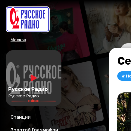
Москва
Се
#
Но
Русское Радио
Русское Радио
ЭФИР
Станции
Золотой Граммофон