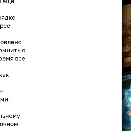
я еще
рядке
урсе
ловлено
омнить о
ремя все
как
ан
ми.
льному
рочном