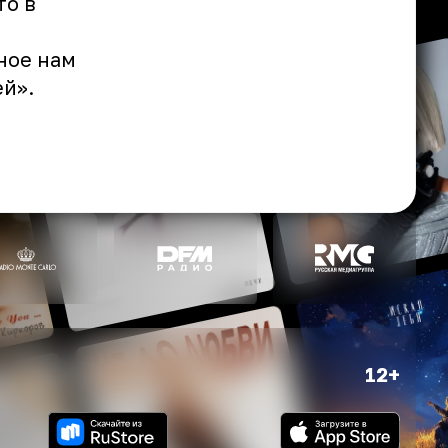
то в
ное нам
ей».
12+