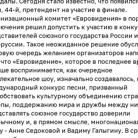
далы. Сегодня стало известно, что появилс
, 44-й, претендент на участие в финале.
низационный комитет «Евровидения» в по
ючения решил допустить к участию в конк
ставителей союзного государства России и
руссии. Такое неожиданное решение обус
рвую очередь желанием организаторов нап
 что «Евровидение», которое в последнее в
ше воспринимается, как очередное
лекательное шоу, изначально создавалось, 
дународный конкурс песни, призванный
обствовать культурному объединению стр
опы, поддержанию мира и дружбы между ни
ставлять союзное государство доверили
ычному и, в прямом смысле, многонациона
у - Анне Седоковой и Вадиму Галыгину. В с