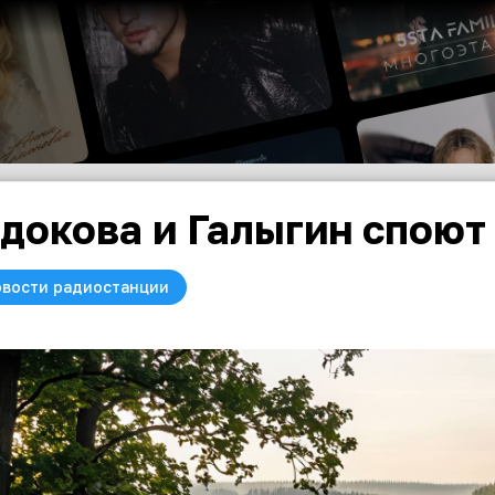
докова и Галыгин споют
вости радиостанции