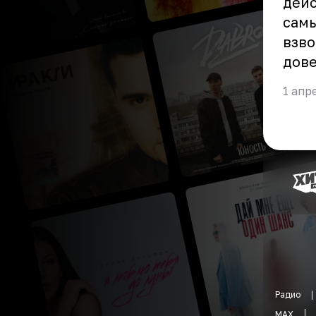
дейс
самы
взво
дове
1 апр
Радио
MAX