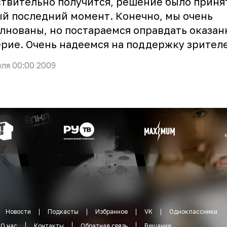
твительно получится, решение было приня
й последний момент. Конечно, мы очень
лнованы, но постараемся оправдать оказан
рие. Очень надеемся на поддержку зрител
еля 00:00 2009
Новости
Подкасты
Избранное
VK
Одноклассники
О нас
Контакты
Обратная связь
Вещание