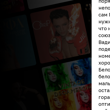
поря
непо
сам 
нужн
что 
союз
Вади
поде
номе
хоро
Бело
бело
маль
оста
гора
опти