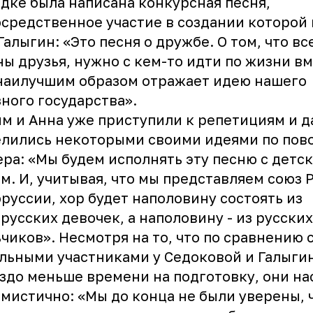
дке была написана конкурсная песня,
средственное участие в создании которой
Галыгин: «Это песня о дружбе. О том, что в
ы друзья, нужно с кем-то идти по жизни вм
наилучшим образом отражает идею нашего
ного государства».
м и Анна уже приступили к репетициям и 
лились некоторыми своими идеями по пов
ра: «Мы будем исполнять эту песню с детс
м. И, учитывая, что мы представляем союз 
руссии, хор будет наполовину состоять из
русских девочек, а наполовину - из русских
чиков». Несмотря на то, что по сравнению 
льными участниками у Седоковой и Галыги
здо меньше времени на подготовку, они н
мистично: «Мы до конца не были уверены, ч