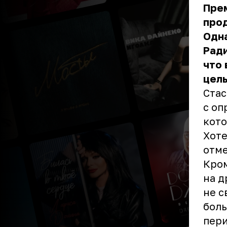
Прем
прод
Одна
Ради
что 
целы
Стас
с оп
кото
Хоте
отме
Кром
на д
не с
боль
пери