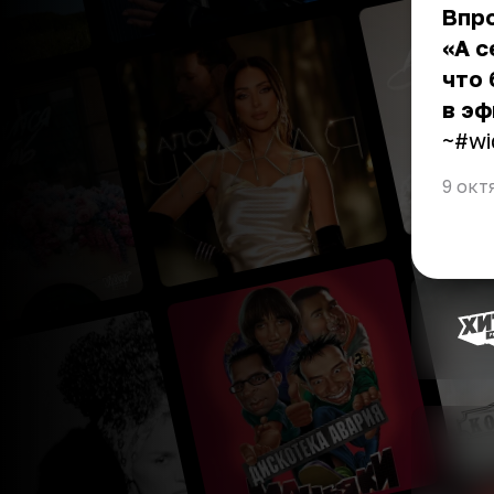
Впро
«А с
что 
в эф
~#wi
9 окт