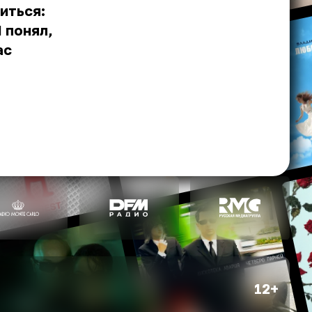
иться:
Я понял,
ас
12+