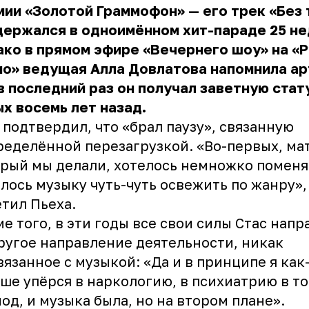
ии «Золотой Граммофон» — его трек «Без 
ержался в одноимённом хит-параде 25 не
ко в прямом эфире «Вечернего шоу» на «
о» ведущая Алла Довлатова напомнила ар
в последний раз он получал заветную стат
х восемь лет назад.
 подтвердил, что «брал паузу», связанную
ределённой перезагрузкой. «Во-первых, ма
рый мы делали, хотелось немножко поменя
лось музыку чуть-чуть освежить по жанру»,
тил Пьеха.
е того, в эти годы все свои силы Стас напр
ругое направление деятельности, никак
вязанное с музыкой: «Да и в принципе я как
ше упёрся в наркологию, в психиатрию в то
од, и музыка была, но на втором плане».