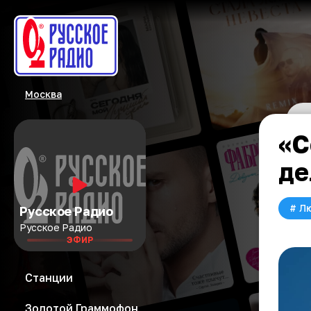
Москва
«С
де
#
Л
Русское Радио
Русское Радио
ЭФИР
Станции
Золотой Граммофон