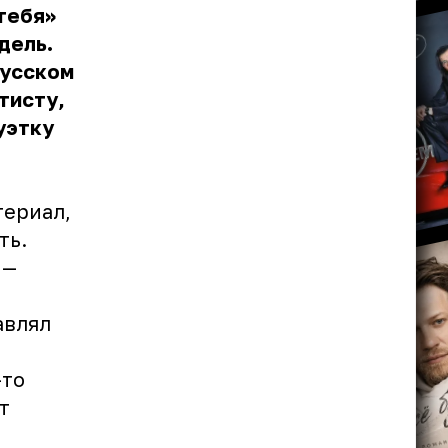
тебя»
дель.
Русском
тисту,
уэтку
териал,
ть.
 —
авлял
-то
т