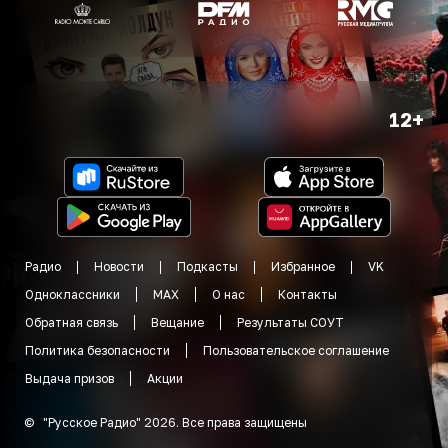
12+
Радио
Новости
Подкасты
Избранное
VK
Одноклассники
MAX
О нас
Контакты
Обратная связь
Вещание
Результаты СОУТ
Политика безопасности
Пользовательское соглашение
Выдача призов
Акции
©
"
Русское Радио
"
2026
.
Все права защищены