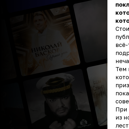
покл
кото
кот
Стои
публ
всё-
подр
неча
Тем 
кото
приз
пока
сове
При 
из н
лест