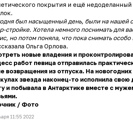
етического покрытия и ещё недоделанный
лок.
одня был насыщенный день, были на нашей 
р-стройке. Хотела немного поснимать для ва
ис, но потом поняла, что пока снимать особо 
ссказала Ольга Орлова.
отреть новые владения и проконтролиров
есс работ певица отправилась практичес
е возвращения из отпуска. На новогодних
кулах звезда наконец-то исполнила свою
у и побывала в Антарктике вместе с муже
зьями.
очник
/
Фото
варя 11:55 2022