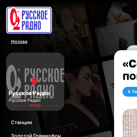
Москва
«С
по
#
Л
Русское Радио
Русское Радио
ЭФИР
Станции
Золотой Граммофон