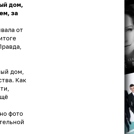
ый дом,
ем, за
ывала от
итоге
Правда,
вый дом,
тва. Как
ти,
ещё
но фото
ительной