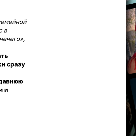
семейной
с в
нечего»,
ать
ки сразу
 давнюю
м и