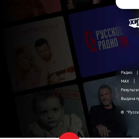
Радио
MAX
Результа
Выдача п
©
"
Русск