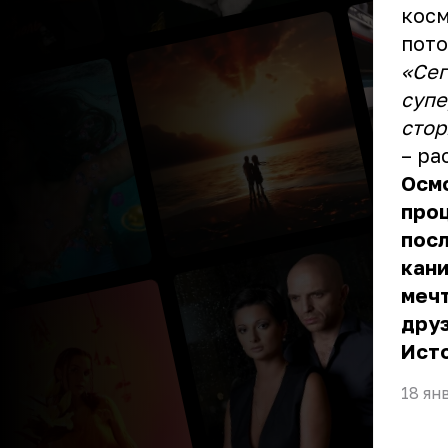
косм
пото
«Сег
супе
стор
– ра
Осм
проц
посл
кани
мечт
дру
Ист
18 ян