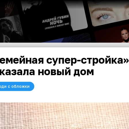
емейная супер-стройка»
казала новый дом
юди с обложки