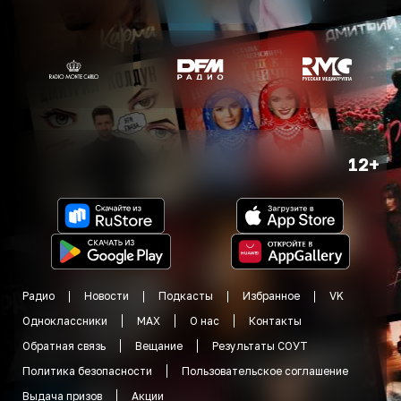
12+
Радио
Новости
Подкасты
Избранное
VK
Одноклассники
MAX
О нас
Контакты
Обратная связь
Вещание
Результаты СОУТ
Политика безопасности
Пользовательское соглашение
Выдача призов
Акции