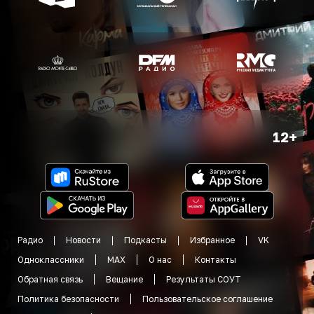
12+
Радио
Новости
Подкасты
Избранное
VK
Одноклассники
MAX
О нас
Контакты
Обратная связь
Вещание
Результаты СОУТ
Политика безопасности
Пользовательское соглашение