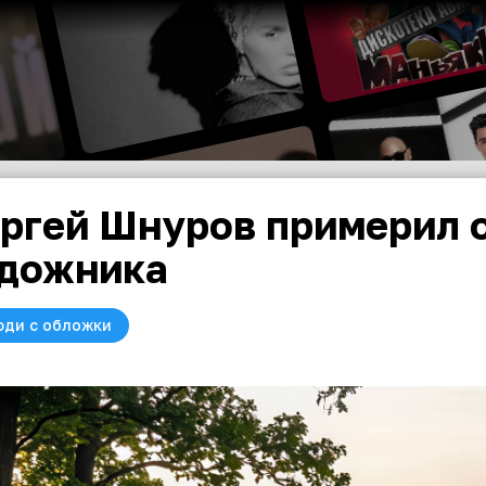
ргей Шнуров примерил 
дожника
юди с обложки