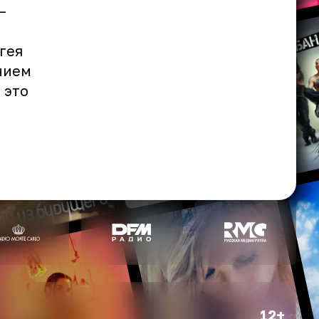
—
гея
нием
 это
12+