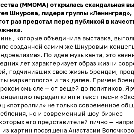
усства (ММОМА) открылась скандальная в
ея Шнурова, лидера группы «Ленинград»,
тот раз предстал перед публикой в качест
ожника.
ины, которые объединила выставка, выпо
иле созданной самим же Шнуровым концеп
ндреализма». По идее музыканта, это веян
едних лет характеризует образ жизни сов
й, подчинивших свою жизнь брендам, про
ты маркетологов и так далее. Причем бре
роком смысле — от вещей до политиков. Яр
концепцию передал клип и текст песни «Экс
ц «потроллил» не только современное общ
ебления, но и современный шоу-бизнес
которых его представителей лично — напри
 из картин посвящена Анастасии Волочково