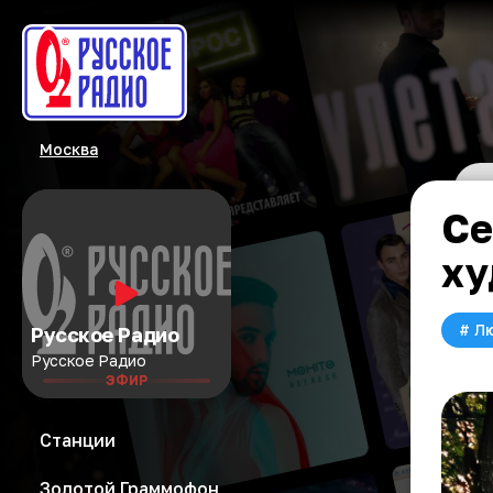
Москва
Се
ху
#
Л
Русское Радио
Русское Радио
ЭФИР
Станции
Золотой Граммофон