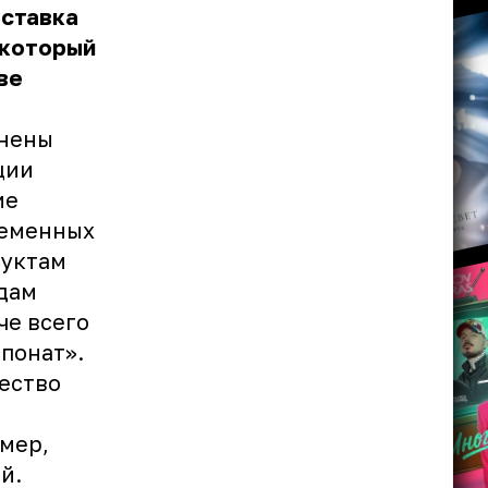
ыставка
 который
ве
лнены
ции
ие
ременных
дуктам
ндам
че всего
понат».
ество
мер,
й.