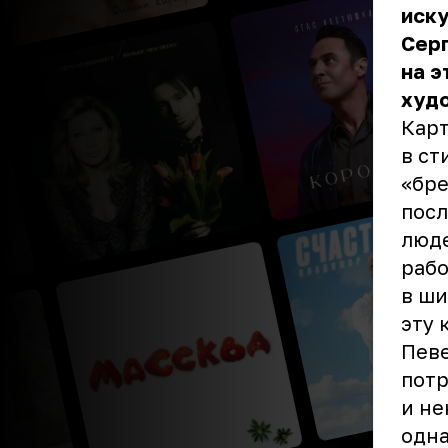
иск
Серг
на э
худ
Карт
в ст
«бре
посл
люде
рабо
в ши
эту 
Певе
потр
и не
одна