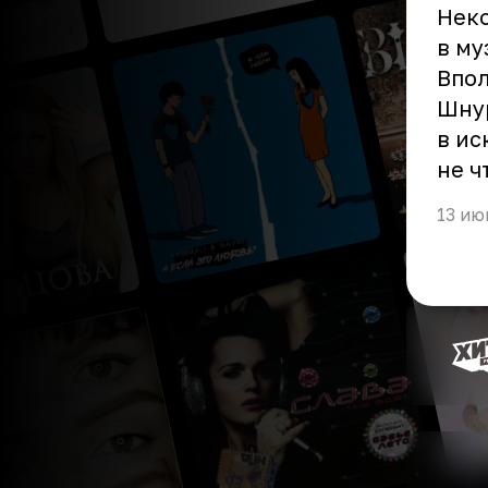
Неко
в му
Впол
Шну
в ис
не ч
13 ию