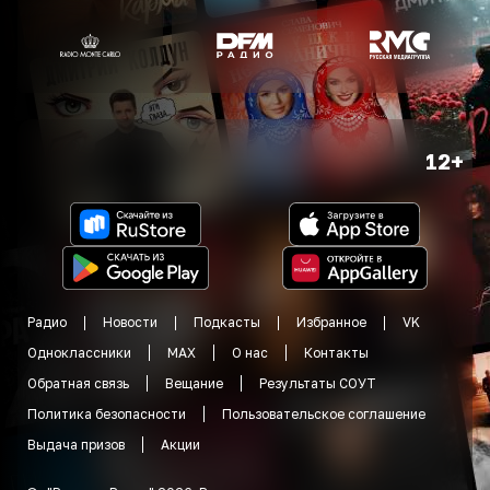
12+
Радио
Новости
Подкасты
Избранное
VK
Одноклассники
MAX
О нас
Контакты
Обратная связь
Вещание
Результаты СОУТ
Политика безопасности
Пользовательское соглашение
Выдача призов
Акции