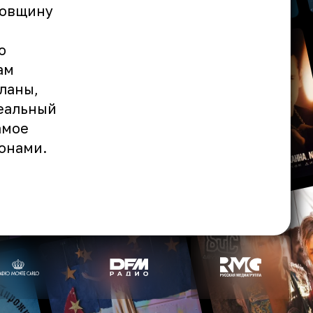
довщину
ю
ам
ланы,
деальный
амое
онами.