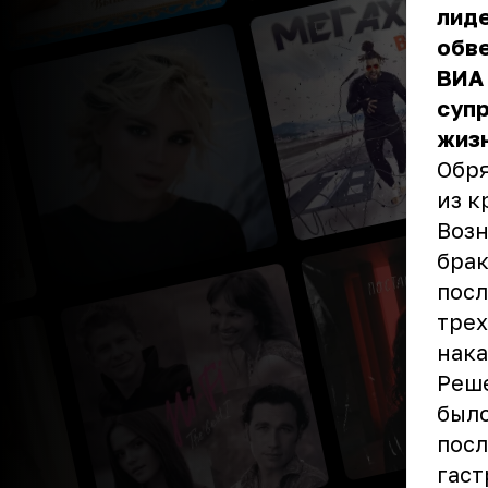
лиде
обве
ВИА 
супр
жизн
Обря
из к
Возн
брак
посл
трех
нака
Реше
было
посл
гаст