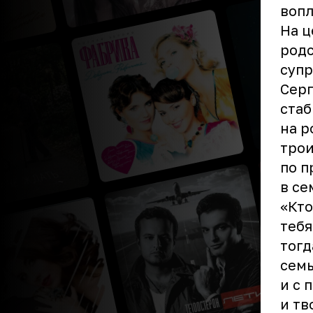
вопл
На ц
родс
супр
Серг
стаб
на р
трои
по п
в се
«Кто
тебя
тогд
семь
и с 
и тв