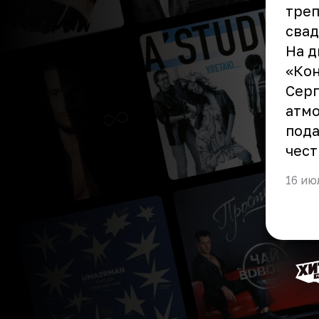
треп
свад
На д
«Ко
Серг
атмо
пода
чест
16 ию