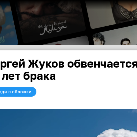
ргей Жуков обвенчается
 лет брака
юди с обложки