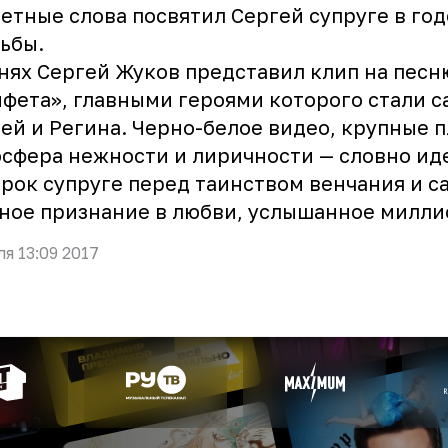
етные слова посвятил Сергей супруге в го
ьбы.
нях Сергей Жуков представил клип на песн
нфета»
, главными героями которого стали с
ей и Регина. Черно-белое видео, крупные п
сфера нежности и лиричности — словно и
рок супруге перед таинством венчания и с
ное признание в любви, услышанное милли
ля 13:09 2017