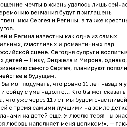
ощение мечты в жизнь удалось лишь сейчас
еремонию венчания будут приглашены
твенники Сергея и Регины, а также крестн
угов.
ей и Регина известны как одна из самых
ильных, счастливых и романтичных пар
оссийской сцене. Сегодня супруги воспиты
х детей — Нику, Энджела и Мирона, однако,
ризнанию самого Сергея, планируют попол
мействе в будущем.
 бы мог подумать, что ровно 11 лет назад я 
 и сойду с ума надолго... Кто бы мог сказать
а, что уже через 11 лет мы будем счастливе
ей с тремя самыми лучшими на земле детк
планами на детей еще. Я люблю тебя! Ты зна
оя любовь наполняет меня целиком!», — так