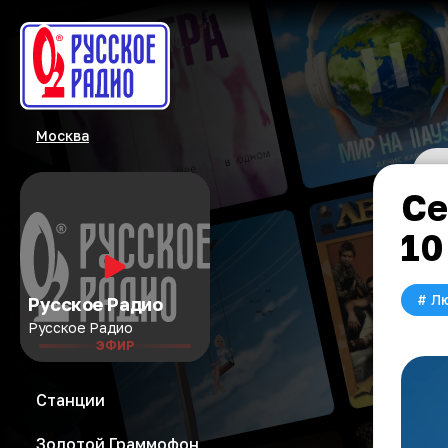
Москва
Се
10
#
Л
Русское Радио
Русское Радио
ЭФИР
Станции
Золотой Граммофон