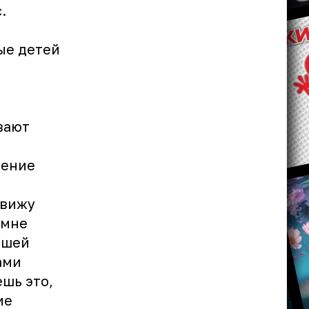
.
ые детей
вают
нение
увижу
 мне
йшей
ами
ешь это,
ие