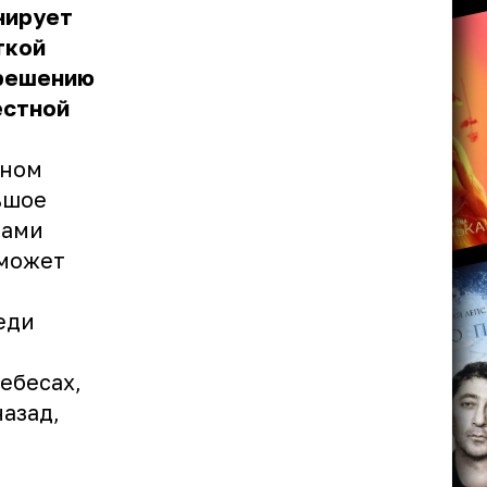
нирует
ткой
 решению
естной
дном
ьшое
зами
сможет
еди
ебесах,
азад,