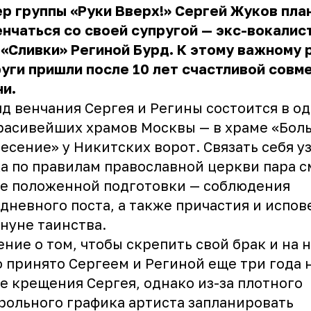
р группы «Руки Вверх!»
Сергей Жуков
пла
нчаться со своей супругой — экс-вокалис
«Сливки» Региной Бурд. К этому важному
уги пришли после 10 лет счастливой совм
и.
д венчания Сергея и Регины состоится в о
расивейших храмов Москвы — в храме «Бол
есение» у Никитских ворот. Связать себя у
а по правилам православной церкви пара 
е положенной подготовки — соблюдения
дневного поста, а также причастия и испов
нуне таинства.
ние о том, чтобы скрепить свой брак и на н
 принято Сергеем и Региной еще три года н
е крещения Сергея, однако из-за плотного
рольного графика артиста запланировать