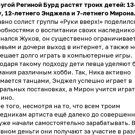
угой Региной Бурд растят троих детей: 1
, 12-летнего Энджела и 7-летнего Мирона
вно солист группы «Руки вверх!» поделилс
обностями о воспитании своих наследнико
нался Жуков, он существенно ограничивае
вьям и дочери выход в интернет, а также н
ешает долго играть в компьютерные игры.
одаря такому подходу дети певца уделяют 
ания различным хобби. Так, Ника активно
мается танцами, Энджел успешно играет в
ральных постановках, а Мирон учится играт
ино.
е того, несмотря на то, что всем троим
едникам артиста ещё далеко до совершенн
уже начали самостоятельно зарабатывать. 
вном деньги они получают за участие в ра