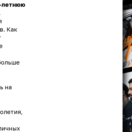
3-летнюю
.
я
в. Как
т
е
больше
ь на
олетия,
В
зличных