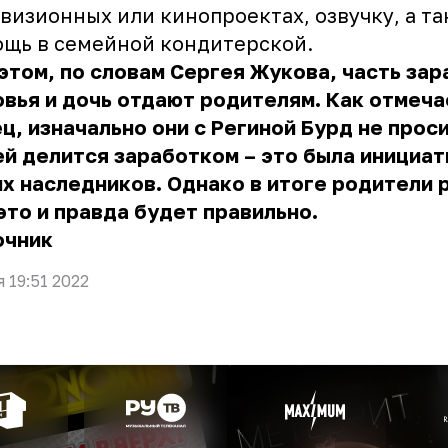
визионных или кинопроектах, озвучку, а та
щь в семейной кондитерской.
этом, по словам Сергея Жукова, часть за
вья и дочь отдают родителям. Как отмеча
ц, изначально они с Региной Бурд не прос
й делится заработком – это была инициат
х наследников. Однако в итоге родители 
это и правда будет правильно.
очник
я 19:51 2022