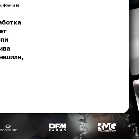
кже за
работка
ет
или
ива
решили,