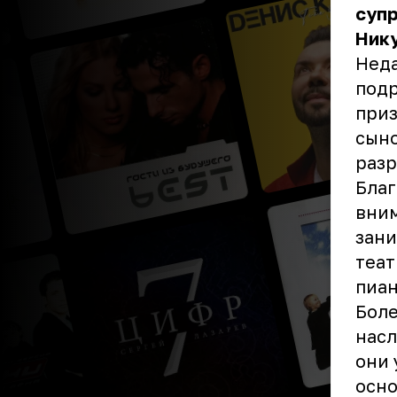
супр
Нику
Неда
подр
приз
сыно
разр
Благ
вним
зани
теат
пиан
Боле
насл
они 
осно