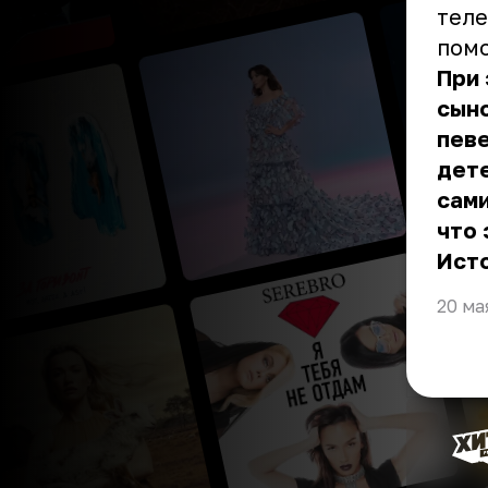
теле
помо
При 
сыно
певе
дете
сами
что 
Ист
20 ма