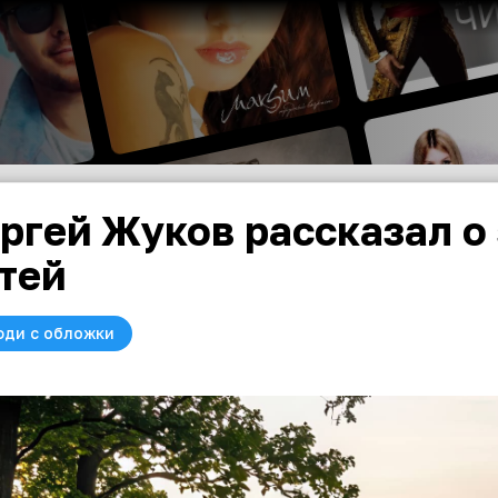
ргей Жуков рассказал о
тей
юди с обложки