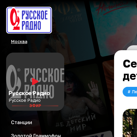
Москва
Се
де
#
Л
Русское Радио
Русское Радио
ЭФИР
Станции
Золотой Граммофон