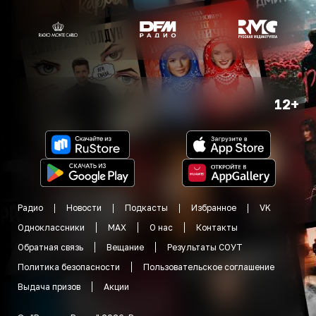
12+
Радио
Новости
Подкасты
Избранное
VK
Одноклассники
MAX
О нас
Контакты
Обратная связь
Вещание
Результаты СОУТ
Политика безопасности
Пользовательское соглашение
Выдача призов
Акции