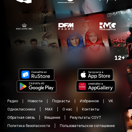
12+
Радио
Новости
Подкасты
Избранное
VK
Одноклассники
MAX
О нас
Контакты
Обратная связь
Вещание
Результаты СОУТ
Политика безопасности
Пользовательское соглашение