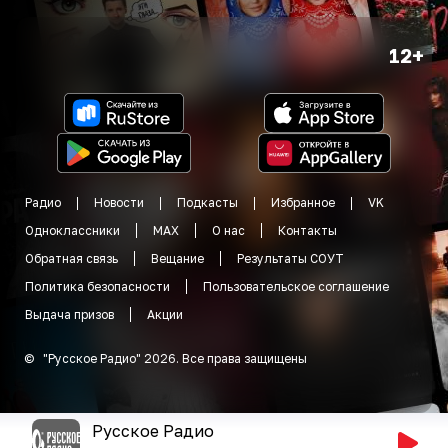
12+
Радио
Новости
Подкасты
Избранное
VK
Одноклассники
MAX
О нас
Контакты
Обратная связь
Вещание
Результаты СОУТ
Политика безопасности
Пользовательское соглашение
Выдача призов
Акции
©
"
Русское Радио
"
2026
.
Все права защищены
Русское Радио