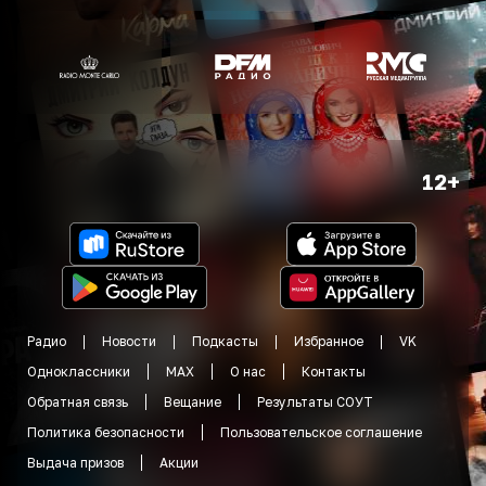
12+
Радио
Новости
Подкасты
Избранное
VK
Одноклассники
MAX
О нас
Контакты
Обратная связь
Вещание
Результаты СОУТ
Политика безопасности
Пользовательское соглашение
Выдача призов
Акции