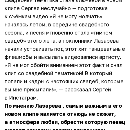
Свадебная тематика стала ключевой в новом
клипе
Сергея
неслучайно — подготовка
к съёмкам видео «Я не могу молчать»
началась летом, в середине свадебного
сезона, и песня мгновенно стала «гимном
свадеб» этого лета, а поклонники Лазарева
начали устраивать под этот хит танцевальные
флешмобы и высылать видеозаписи артисту.
«Я не мог обойти вниманием этот факт и снял
клип со свадебной тематикой! В который
попали и кадры с настоящих свадеб, которые
вы мне присылали!», — рассказал Сергей
в Инстаграм.
По мнению
Лазарева
, самым важным в его
новом клипе является отнюдь не сюжет,
а атмосфера любви, обрести которую певец