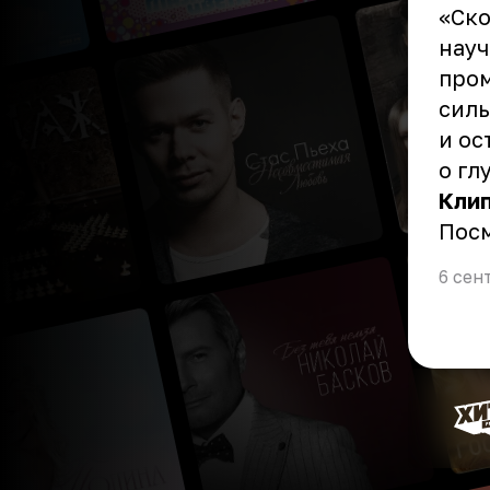
«Ско
науч
пром
силь
и ос
о гл
Клип
Пос
6 сен