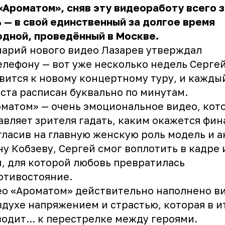
«Ароматом», сняв эту видеоработу всего з
 — в свой единственный за долгое время
дной, проведённый в Москве.
арий нового видео Лазарев утверждал
елефону — вот уже несколько недель Серге
вится к новому концертному туру, и кажды
ста расписан буквально по минутам.
матом» — очень эмоциональное видео, кот
авляет зрителя гадать, каким окажется фин
ласив на главную женскую роль модель и а
у Кобзеву, Сергей смог воплотить в кадре
, для которой любовь превратилась
отивостояние.
ео «Ароматом» действительно наполнено 
здухе напряжением и страстью, которая в и
одит... к перестрелке между героями.