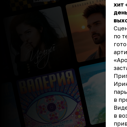
хит 
день
выхо
Сцен
по т
гото
арти
«Аро
заст
Приг
Ирин
пары
в пр
Вид
в во
прив