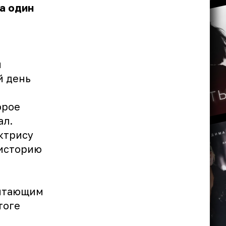
а один
й
й день
орое
ал.
ктрису
 историю
витающим
тоге