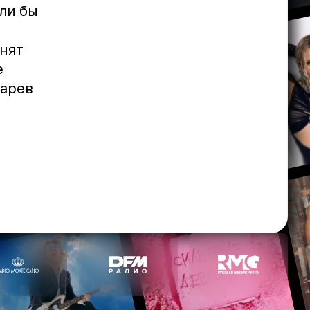
ли бы
анят
е
зарев