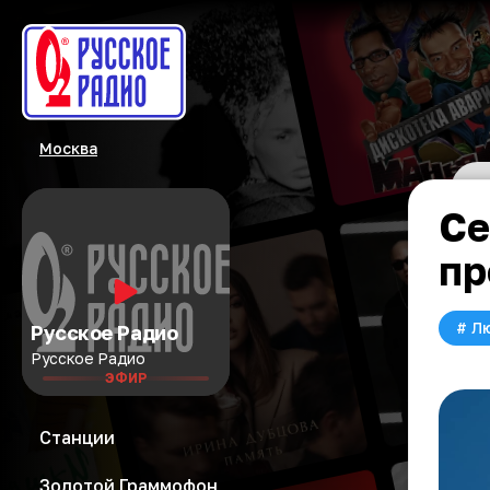
Москва
Се
пр
#
Л
Русское Радио
Русское Радио
ЭФИР
Станции
Золотой Граммофон