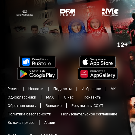
12+
Радио
Новости
Подкасты
Избранное
VK
Одноклассники
MAX
О нас
Контакты
Обратная связь
Вещание
Результаты СОУТ
Политика безопасности
Пользовательское соглашение
Выдача призов
Акции