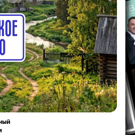
ный
и