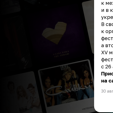
к ме
и в 
укре
В св
к ор
фест
а вт
XV 
фест
с 26
При
на с
30 ав