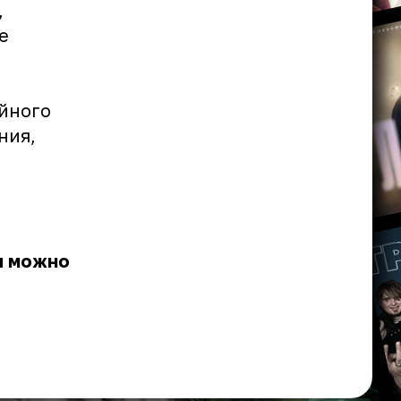
,
е
ейного
ния,
я можно