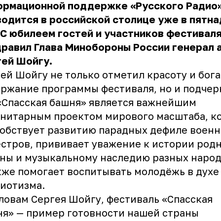
ормационной поддержке «Русского Радио»
одится в российской столице уже в пятн
 С юбилеем гостей и участников фестивал
равил Глава Минобороны России генерал 
гей Шойгу.
ей Шойгу не только отметил красоту и бог
ржание программы фестиваля, но и подчер
«Спасская башня» является важнейшим
нитарным проектом мирового масштаба, к
обствует развитию парадных дефиле воен
стров, прививает уважение к истории род
ны и музыкальному наследию разных народ
кже помогает воспитывать молодёжь в духе
риотизма.
ловам Сергея Шойгу, фестиваль «Спасская
я» — пример готовности нашей страны