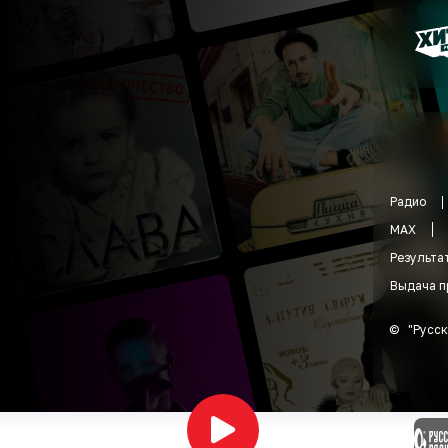
Радио
MAX
Результа
Выдача п
©
"
Русск