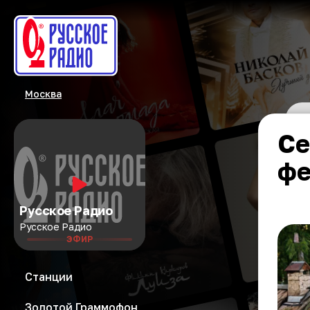
Москва
Се
фе
Русское Радио
Русское Радио
ЭФИР
Станции
Золотой Граммофон