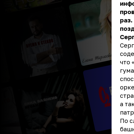
инф
пров
раз.
позд
Сер
Серг
соде
что 
гума
спос
орке
стра
а та
пат
По с
башн