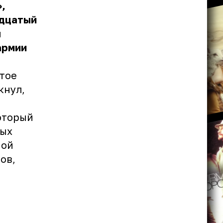
,
адцатый
я
армии
атое
кнул,
оторый
ных
ной
ов,