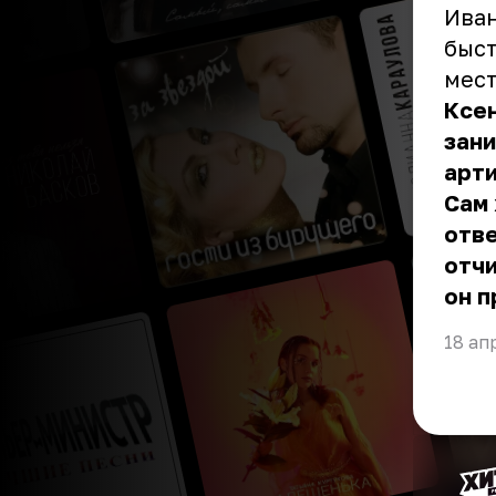
Иван
быст
мест
Ксен
зани
арти
Сам 
отве
отчи
он п
18 ап