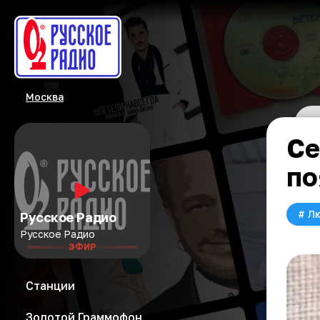
Москва
Се
по
#
Л
Русское Радио
Русское Радио
ЭФИР
Станции
Золотой Граммофон