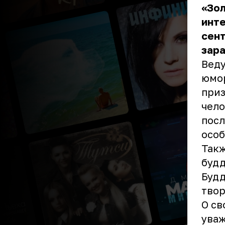
«Зол
инте
сент
зар
Веду
юмор
приз
чело
посл
особ
Такж
будд
Будд
твор
О св
уваж