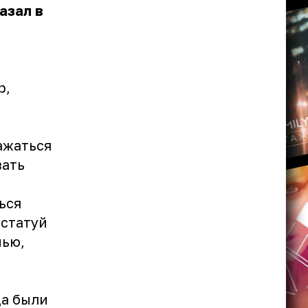
азал в
р,
ажаться
вать
ься
 статуй
мью,
да были