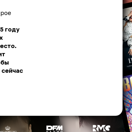
орое
5 году
х
место.
ит
обы
 сейчас