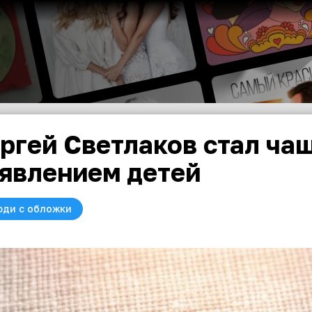
ргей Светлаков стал чащ
явлением детей
юди с обложки