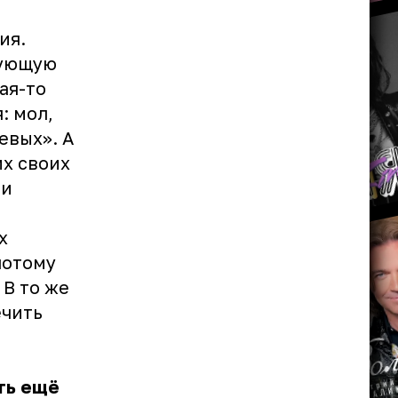
ия.
вующую
ая-то
: мол,
евых». А
их своих
 и
х
потому
 В то же
ечить
ть ещё