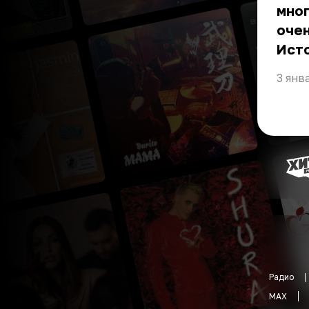
мног
очен
Ист
3 янв
Радио
MAX