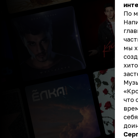
инт
По м
Нап
глав
част
мы х
созд
хито
заст
Музы
«Кро
что 
врем
себя
дои
Серг