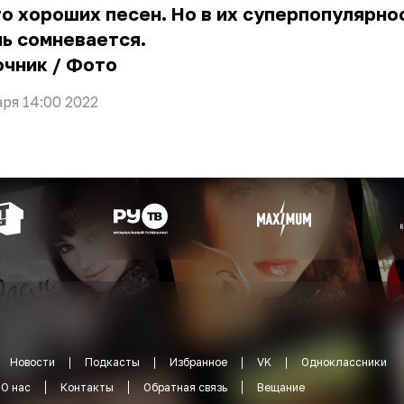
о хороших песен. Но в их суперпопулярно
ь сомневается.
очник
/
Фото
аря 14:00 2022
Новости
Подкасты
Избранное
VK
Одноклассники
О нас
Контакты
Обратная связь
Вещание