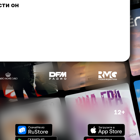
сти он
12+