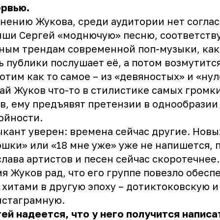
ервью.
нению Жукова, среди аудитории нет соглас
иши Сергей «моднючую» песню, соответст
ным трендам современной поп-музыки, как
ь публики послушает её, а потом возмутится
отим как то самое – из «девяностых» и «нул
ай Жуков что-то в стилистике самых громк
в, ему предъявят претензии в однообразии
ойности.
кант уверен: времена сейчас другие. Новы
шки» или «18 мне уже» уже не напишется, 
слава артистов и песен сейчас скоротечнее.
я Жуков рад, что его группе повезло обесп
 хитами в другую эпоху – дотиктоковскую и
нстаграмную.
ей надеется, что у него получится написа