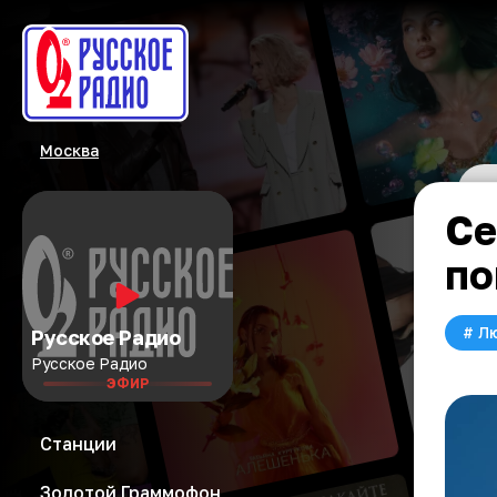
Москва
Се
по
#
Л
Русское Радио
Русское Радио
ЭФИР
Станции
Золотой Граммофон