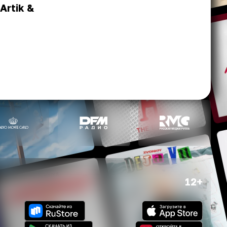
Artik &
12+