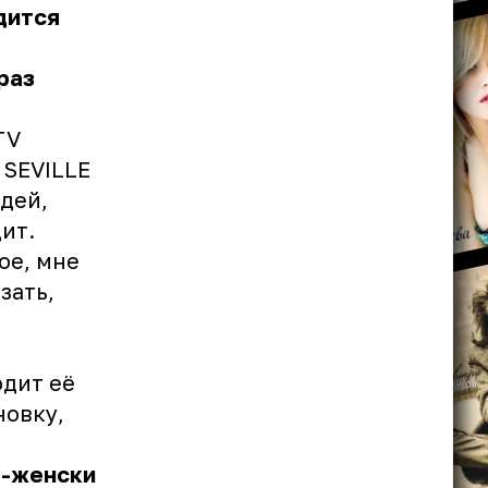
дится
раз
TV
 SEVILLE
дей,
ит.
ое, мне
зать,
одит её
новку,
о-женски