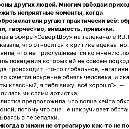
оны других людей. Многим звёздам прихо
ежить неприятные моменты, когда
брожелатели ругают практически всё: об
и, творчество, внешность, привычки.
ца в эфире «Север Шоу» на телеканале RU.
казала, что относится к критике адекватно.
вила, что не прислушивается ко мнению лю
ль поведения которых ей не совсем подход
да происходит что-то глобальное, негативн
то хочется искренне обнять человека, и ска
"ты классный, я тебя вижу, всё хорошо"», —
лилась мыслями артистка.
листка предположила, что волна хейта обх
оной, потому что она не накручивает обста
ываясь в перепалки.
икогда в жизни не отреагирую как-то не п