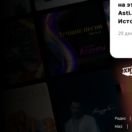
на э
Asti.
Ист
29 де
Радио
MAX