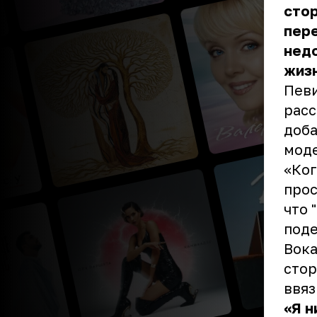
стор
пер
недо
жизн
Певи
расс
доба
моде
«Ког
прос
что 
поде
Вока
стор
ввяз
«Я н