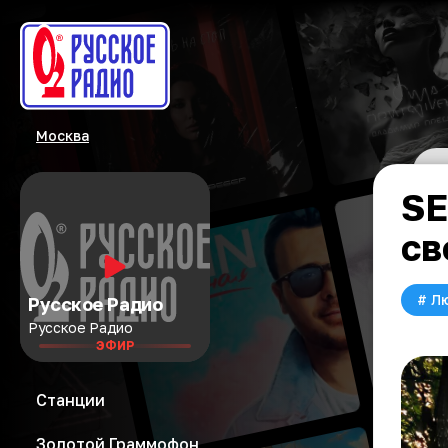
Москва
SE
св
#
Л
Русское Радио
Русское Радио
ЭФИР
Станции
Золотой Граммофон