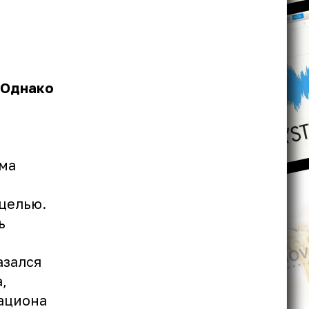
 Однако
ма
оцелью.
ь
азался
,
рациона