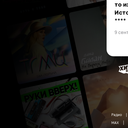
то и
Ист
** **
9 сен
Радио
MAX