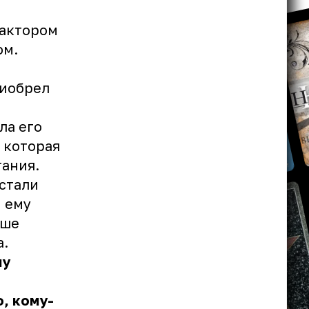
фактором
ом.
риобрел
ла его
 которая
ания.
 стали
, ему
ьше
а.
му
, кому-