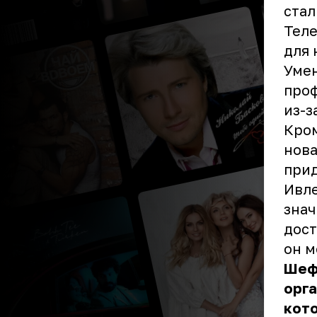
стал
Теле
для 
Умен
проф
из-з
Кром
нова
прид
Ивле
знач
дост
он м
Шеф
орга
кото