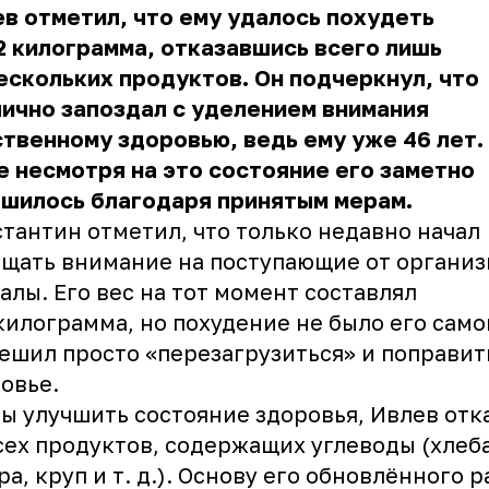
в отметил, что ему
удалось похудеть
2 килограмма, отказавшись всего лишь
ескольких продуктов. Он подчеркнул, что
ично запоздал с уделением внимания
твенному здоровью, ведь ему уже 46 лет.
 несмотря на это состояние его заметно
чшилось благодаря принятым мерам.
тантин отметил, что только недавно начал
щать внимание на поступающие от организ
алы. Его вес на тот момент составлял
килограмма, но похудение не было его сам
ешил просто «перезагрузиться» и поправит
овье.
ы улучшить состояние здоровья, Ивлев отк
сех продуктов, содержащих углеводы (хлеба
ра, круп и т. д.). Основу его обновлённого 