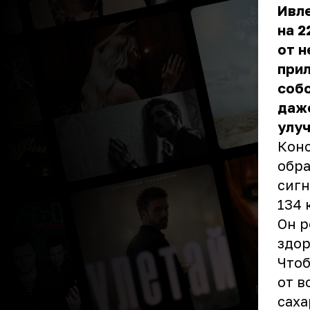
Ивле
на 2
от н
прил
собс
даже
улу
Конс
обра
сигн
134 
Он р
здор
Чтоб
от в
саха