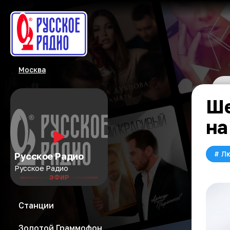
Москва
Ше
на
#
Л
Русское Радио
Русское Радио
ЭФИР
Станции
Золотой Граммофон