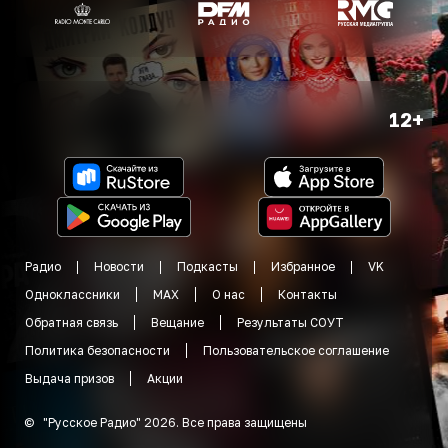
12+
Радио
Новости
Подкасты
Избранное
VK
Одноклассники
MAX
О нас
Контакты
Обратная связь
Вещание
Результаты СОУТ
Политика безопасности
Пользовательское соглашение
Выдача призов
Акции
©
"
Русское Радио
"
2026
.
Все права защищены