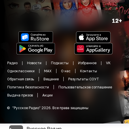
12+
Радио
Новости
Подкасты
Избранное
VK
Одноклассники
MAX
О нас
Контакты
Обратная связь
Вещание
Результаты СОУТ
Политика безопасности
Пользовательское соглашение
Выдача призов
Акции
©
"
Русское Радио
"
2026
.
Все права защищены
Русское Радио