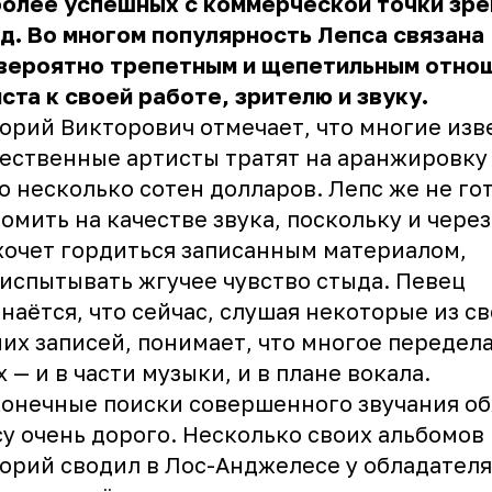
более успешных с коммерческой точки зре
д. Во многом популярность Лепса связана
евероятно трепетным и щепетильным отно
ста к своей работе, зрителю и звуку.
орий Викторович отмечает, что многие из
ественные артисты тратят на аранжировку
о несколько сотен долларов. Лепс же не го
омить на качестве звука, поскольку и через
хочет гордиться записанным материалом,
 испытывать жгучее чувство стыда. Певец
наётся, что сейчас, слушая некоторые из с
их записей, понимает, что многое передел
х — и в части музыки, и в плане вокала.
онечные поиски совершенного звучания об
у очень дорого. Несколько своих альбомов
орий сводил в Лос-Анджелесе у обладател