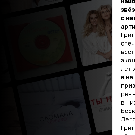
наи
звёз
с н
арти
Григ
отеч
всег
экон
лет 
а не
приз
ранн
в ни
Беск
Лепс
Григ