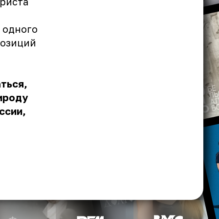
ариста
о одного
позиций
ться,
рироду
ссии,