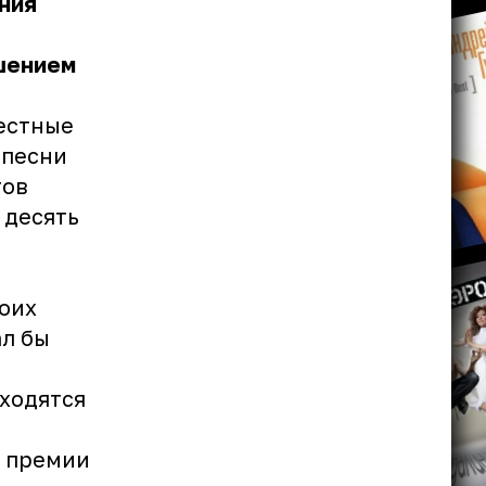
ния
шением
вестные
 песни
тов
 десять
воих
ал бы
ходятся
я премии