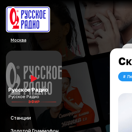
Москва
Ск
#
Л
Русское Радио
Русское Радио
ЭФИР
Станции
Золотой Граммофон