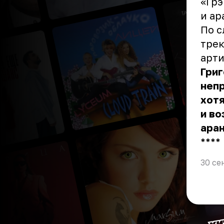
«Грэ
и ар
По с
трек
арти
Григ
неп
хотя
и во
аран
** **
30 се