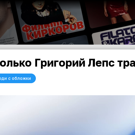
олько Григорий Лепс тра
юди с обложки