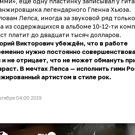
мми», ещё одну пластинку записывал у гит
анжировщика легендарного Гленна Хьюза.
ловам Лепса, иногда за звуковой ряд тольк
а из содержащихся в альбоме 10-12-ти ком
ст платит до двадцати тысяч долларов.
орий Викторович убеждён, что в работе
ременно нужно постоянно совершенствова
 и не отрицает, что не может обмануть п
зраст. В мечтах Лепса — исполнить гимн Ро
жированный артистом в стиле рок.
нтября 04:00 2019