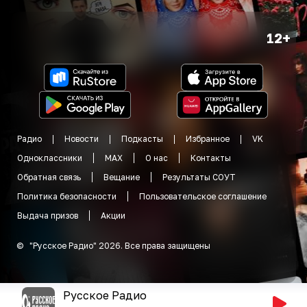
12+
Радио
Новости
Подкасты
Избранное
VK
Одноклассники
MAX
О нас
Контакты
Обратная связь
Вещание
Результаты СОУТ
Политика безопасности
Пользовательское соглашение
Выдача призов
Акции
©
"
Русское Радио
"
2026
.
Все права защищены
Русское Радио