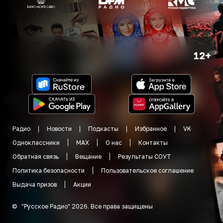
12+
Радио
Новости
Подкасты
Избранное
VK
Одноклассники
MAX
О нас
Контакты
Обратная связь
Вещание
Результаты СОУТ
Политика безопасности
Пользовательское соглашение
Выдача призов
Акции
©
"
Русское Радио
"
2026
.
Все права защищены