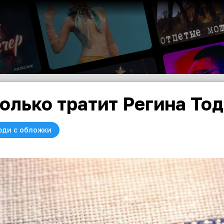
олько тратит Регина То
юди с обложки