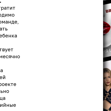
.
тратит
ходимо
оманде,
ать
ребенка
твует
емесячно
да
щей
роекте
льно
ца
дийные