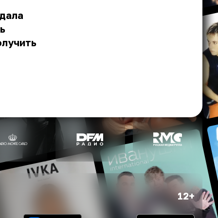
здала
ь
олучить
12+