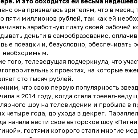
ере. И это обходится ей весьма недёшево
вно она призналась зрителям, что в месяц 
о пяти миллионов рублей, так как ей необ
ачивать заработную плату своей рабочей к
дывать деньги в самообразование, оплачив
вые поездки и, безусловно, обеспечивать 
м необходимым.
е того, телеведущая подчеркнула, что учас
аготворительных проектах, на которые еж
ляет сто тысяч рублей.
мним, что свою первую популярность звез
чила в 2014 году, когда стала тревел-веду
лярного шоу на телевидении и пробыла в п
х четыре года, до ухода в декрет. Паралле
да начала вести свое авторское шоу «Пятни
гиной», гостями которого стали многие ме