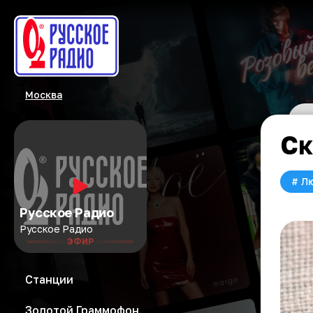
Москва
Ск
#
Л
Русское Радио
Русское Радио
ЭФИР
Станции
Золотой Граммофон