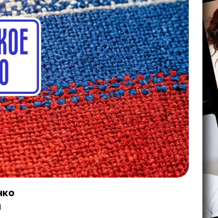
нко
й