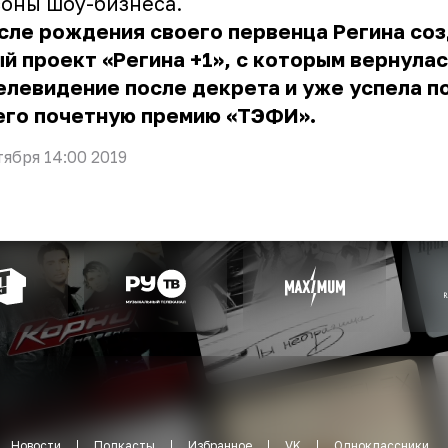
оны шоу-бизнеса.
сле рождения своего первенца Регина со
й проект «Регина +1», с которым вернулас
елевидение после декрета и уже успела п
его почетную премию «ТЭФИ».
тября 14:00 2019
Новости
Подкасты
Избранное
VK
Одноклассники