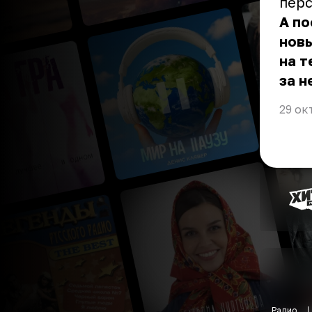
перс
А по
новы
на т
за н
29 ок
Радио