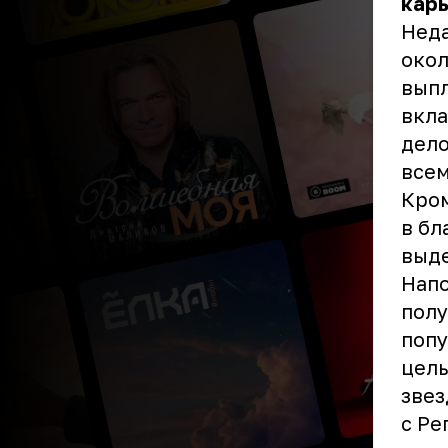
карь
Неда
окол
выпл
вкла
дело
все
Кром
в бл
выде
Напо
полу
попу
целы
звез
с Ре