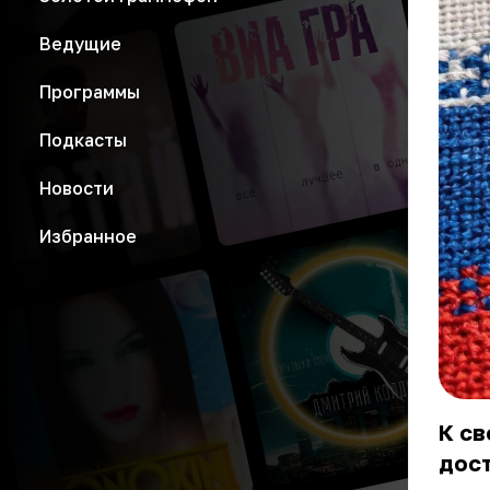
Ведущие
Программы
Подкасты
Новости
Избранное
К св
дост