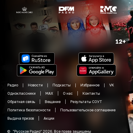
12+
Радио
Новости
Подкасты
Избранное
VK
Одноклассники
MAX
О нас
Контакты
Обратная связь
Вещание
Результаты СОУТ
Политика безопасности
Пользовательское соглашение
Выдача призов
Акции
©
"
Русское Радио
"
2026
.
Все права защищены