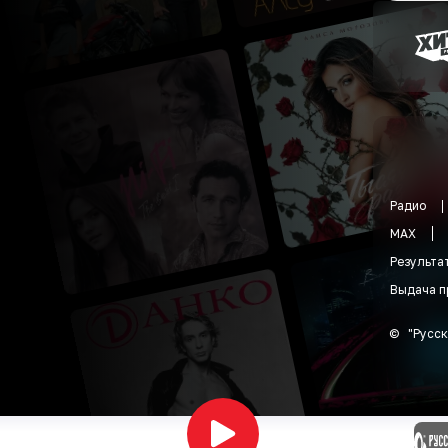
Радио
MAX
Результа
Выдача п
©
"
Русск