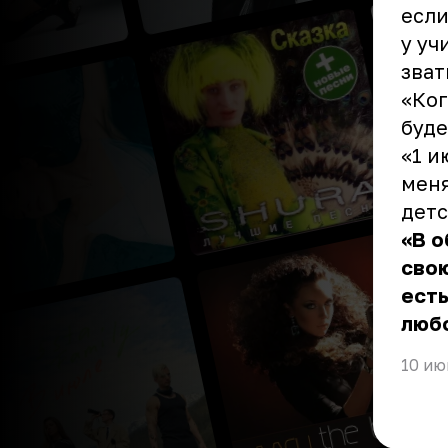
если
у уч
зват
«Ког
буде
«1 и
меня
детс
«В о
свою
есть
любо
10 ию