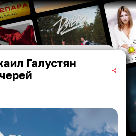
хаил Галустян
очерей