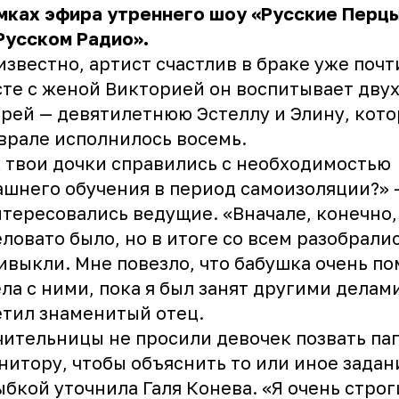
мках эфира утреннего шоу «Русские Перц
Русском Радио».
известно, артист счастлив в браке уже почти
те с женой Викторией он воспитывает дву
рей — девятилетнюю Эстеллу и Элину, кот
врале исполнилось восемь.
 твои дочки справились с необходимостью
шнего обучения в период самоизоляции?» 
тересовались ведущие. «Вначале, конечно,
ловато было, но в итоге со всем разобрали
ивыкли. Мне повезло, что бабушка очень по
ла с ними, пока я был занят другими делами
тил знаменитый отец.
чительницы не просили девочек позвать па
нитору, чтобы объяснить то или иное задан
ыбкой уточнила Галя Конева. «Я очень строг