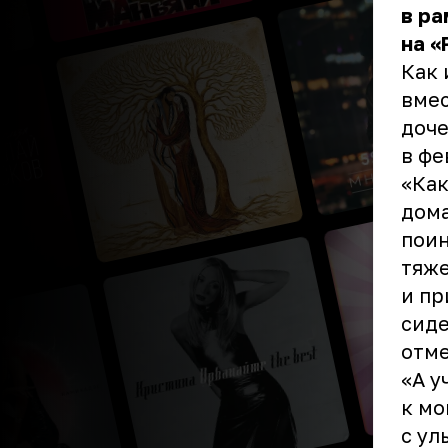
в ра
на «
Как 
вмес
доче
в фе
«Как
дома
поин
тяже
и пр
сиде
отме
«А у
к мо
с ул