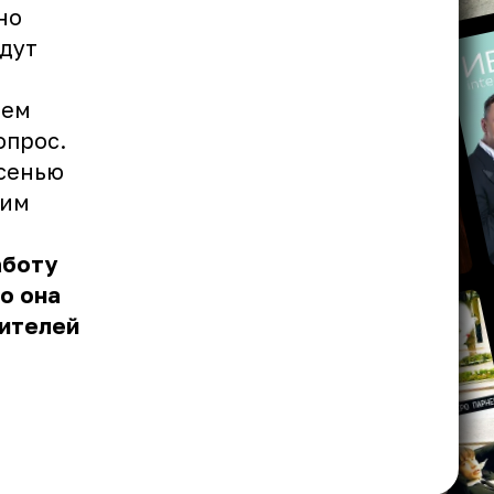
но
удут
чем
опрос.
осенью
щим
аботу
о она
вителей