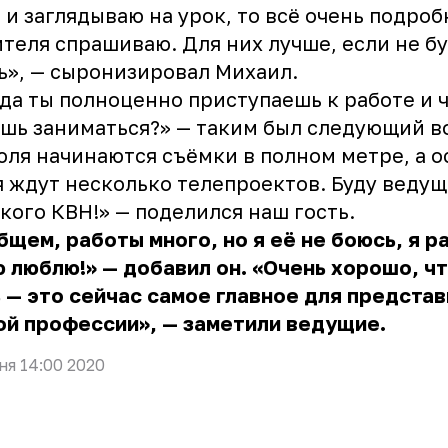
 и заглядываю на урок, то всё очень подроб
ителя спрашиваю. Для них лучше, если не б
ь», — сыронизировал
Михаил
.
да ты полноценно приступаешь к работе и 
шь заниматься?» — таким был следующий в
юля начинаются съёмки в полном метре, а 
 ждут несколько телепроектов. Буду веду
кого КВН!» — поделился наш гость.
бщем, работы много, но я её не боюсь, я р
 люблю!» — добавил он. «Очень хорошо, чт
 — это сейчас самое главное для предста
й профессии», — заметили ведущие.
ня 14:00 2020