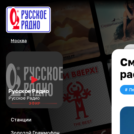
Москва
См
ра
#
Л
Русское Радио
Русское Радио
ЭФИР
Станции
Золотой Граммофон