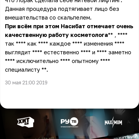
что Лорак сделала себе нитевой лифтинг.
Данная процедура подтягивает лицо без
вмешательства со скальпелем.
При
всём
при
этом
Насибат
отмечает
очень
качественную
работу
косметолога
** , ****
так **** как **** каждое **** изменения ****
выглядит **** естественно **** и **** заметно
**** исключительно **** опытному ****
специалисту **
.
30 мая 21:00 2019