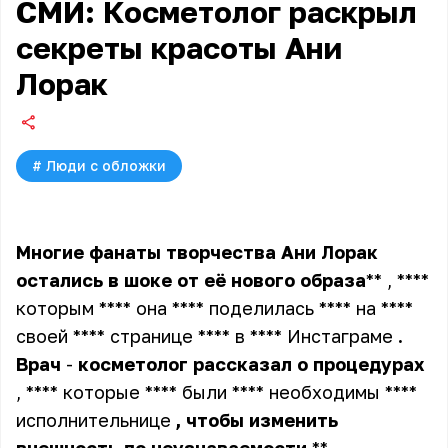
СМИ: Косметолог раскрыл
секреты красоты Ани
Лорак
#
Люди с обложки
Многие
фанаты
творчества
Ани
Лорак
остались
в
шоке
от
её
нового
образа
** , ****
которым **** она **** поделилась **** на ****
своей **** странице **** в **** Инстаграме
.
Врач
-
косметолог
рассказал о процедурах
, **** которые **** были **** необходимы ****
исполнительнице
,
чтобы
изменить