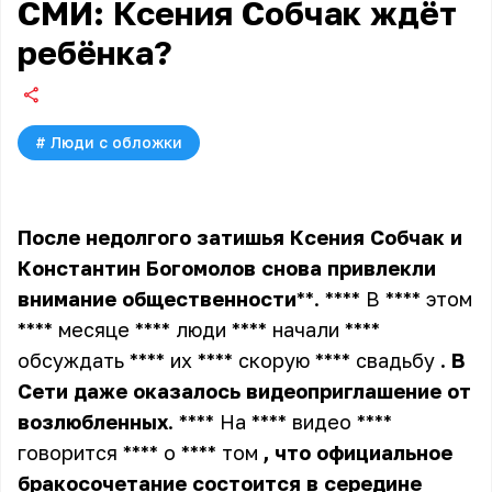
СМИ: Ксения Собчак ждёт
ребёнка?
#
Люди с обложки
После
недолгого
затишья
Ксения
Собчак
и
Константин
Богомолов
снова
привлекли
внимание
общественности
**. **** В **** этом
**** месяце **** люди **** начали ****
обсуждать **** их **** скорую **** свадьбу
.
В
Сети
даже
оказалось
видеоприглашение
от
возлюбленных
. **** На **** видео ****
говорится **** о **** том
,
что
официальное
бракосочетание
состоится
в
середине