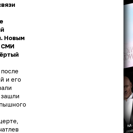
связи
е
ый
й. Новым
в СМИ
вёртый
 после
й и его
вали
 зашли
 пышного
церте,
чатлев