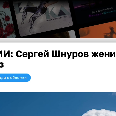
И: Сергей Шнуров жени
з
юди с обложки