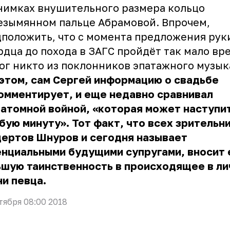
нимках внушительного размера кольцо
езымянном пальце Абрамовой. Впрочем,
положить, что с момента предложения рук
рдца до похода в ЗАГС пройдёт так мало вр
ог никто из поклонников эпатажного музык
этом, сам Сергей информацию о свадьбе
омментирует, и еще недавно сравнивал
 атомной войной, «которая может наступи
бую минуту». Тот факт, что всех зрительн
цертов Шнуров и сегодня называет
енциальными будущими супругами, вносит
ьшую таинственность в происходящее в ли
ни певца.
тября 08:00 2018