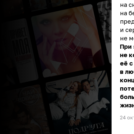
на с
на б
пред
и се
не м
При 
не к
её с
в лю
кон
пот
бол
жиз
24 ок