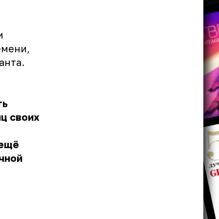
и
емени,
анта.
ть
иц своих
 ещё
чной