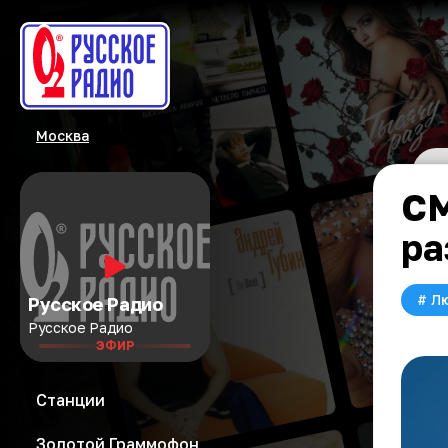
Москва
СМ
ра
#
Л
Русское Радио
Русское Радио
ЭФИР
Станции
Золотой Граммофон