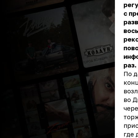
регу
с пр
разв
вось
реко
пов
инфо
раз.
По д
конц
возл
во Д
чере
торж
прис
где 