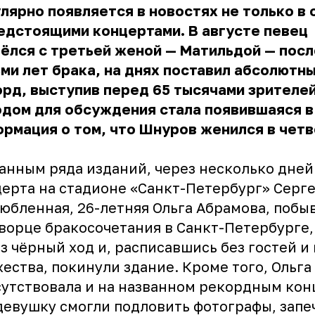
лярно появляется в новостях не только в 
едстоящими концертами. В августе певец
ёлся с третьей женой — Матильдой — посл
ми лет брака, на днях поставил абсолютн
рд, выступив перед 65 тысячами зрителе
одом для обсуждения стала появившаяся 
рмация о том, что Шнуров женился в чет
анным ряда изданий, через несколько дней
ерта на стадионе «Санкт-Петербург» Серге
юбленная, 26-летняя Ольга Абрамова, побы
ворце бракосочетания в Санкт-Петербурге,
з чёрный ход и, расписавшись без гостей и
ества, покинули здание. Кроме того, Ольга
утствовала и на названном рекордным кон
девушку смогли подловить фотографы, запе