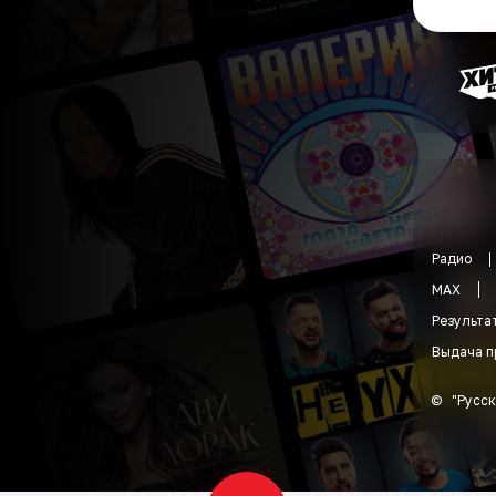
Радио
MAX
Результа
Выдача п
©
"
Русск