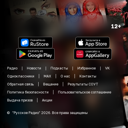
12+
Радио
Новости
Подкасты
Избранное
VK
Одноклассники
MAX
О нас
Контакты
Обратная связь
Вещание
Результаты СОУТ
Политика безопасности
Пользовательское соглашение
Выдача призов
Акции
©
"
Русское Радио
"
2026
.
Все права защищены