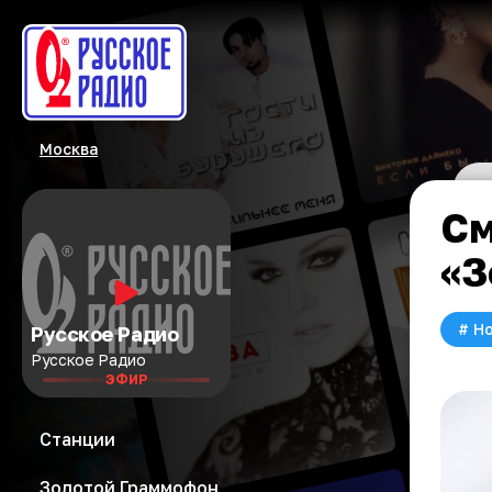
Москва
См
«З
#
Но
Русское Радио
Русское Радио
ЭФИР
Станции
Золотой Граммофон