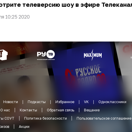
отрите телеверсию шоу в эфире Телеканал
ля 10:25 2020
Новости
Подкасты
Избранное
VK
Одноклассники
О нас
Контакты
Обратная связь
Вещание
ты СОУТ
Политика безопасности
Пользовательское соглашение
ризов
Акции