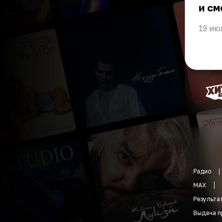
и см
19 ию
Радио
MAX
Результа
Выдача п