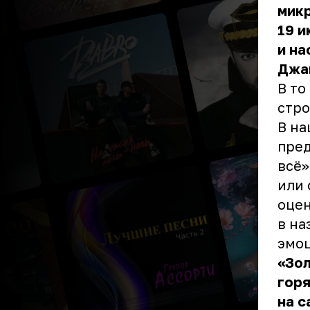
мик
19 и
и н
Джа
В то
стро
В на
пред
всё»
или 
оцен
в на
эмоц
«Зол
горя
на с