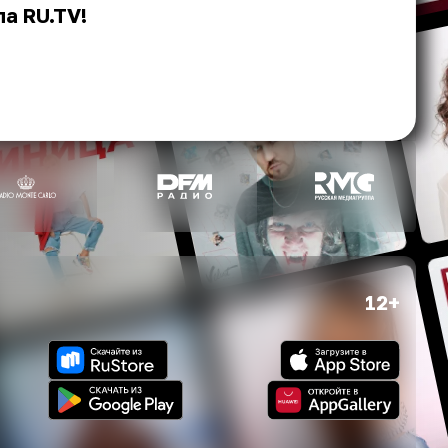
а RU.TV!
12+