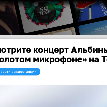
отрите концерт Альбин
олотом микрофоне» на Т
вости радиостанции