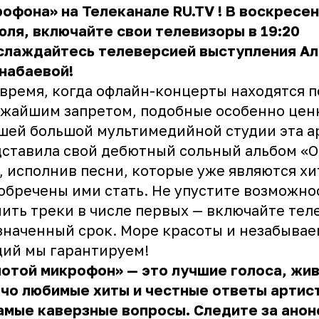
рофона»
на Телеканале RU.TV
! В воскресен
юля, включайте свои телевизоры в 19:20
аслаждайтесь телеверсией выступления А
набаевой!
 время, когда офлайн-концерты находятся п
жайшим запретом, подобные особенно цен
шей большой мультимедийной студии эта а
ставила свой дебютный сольный альбом «О
, исполнив песни, которые уже являются х
обречены ими стать. Не упустите возможно
ить треки в числе первых — включайте те
значенный срок. Море красоты и незабыва
ий мы гарантируем!
отой микрофон» — это лучшие голоса, жив
чо любимые хиты и честные ответы артис
амые каверзные вопросы. Следите за анон