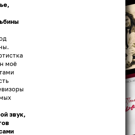
ье,
льбины
од
ны.
ртистка
н моё
итами
сть
левизоры
емых
ой звук,
тов
сами