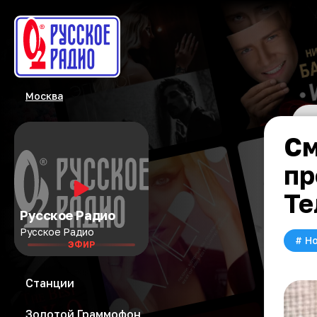
Москва
См
пр
Те
Русское Радио
Русское Радио
#
Но
ЭФИР
Станции
Золотой Граммофон