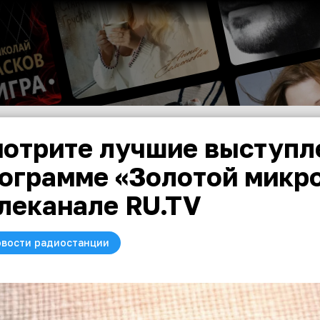
отрите лучшие выступле
ограмме «Золотой микро
леканале RU.TV
вости радиостанции