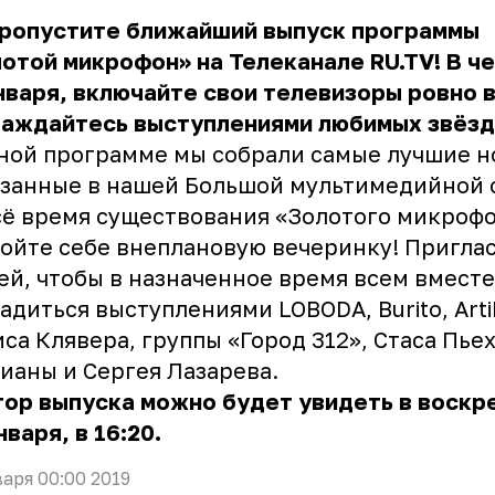
пропустите ближайший выпуск программы
отой микрофон» на Телеканале RU.TV! В че
нваря, включайте свои телевизоры ровно в
лаждайтесь выступлениями любимых звёзд
ной программе мы собрали самые лучшие н
занные в нашей Большой мультимедийной 
сё время существования «Золотого микрофо
ойте себе внеплановую вечеринку! Пригла
ей, чтобы в назначенное время всем вместе
адиться выступлениями LOBODA, Burito, Artik
са Клявера, группы «Город 312», Стаса Пьех
ианы и Сергея Лазарева.
ор выпуска можно будет увидеть в воскр
нваря, в 16:20.
варя 00:00 2019