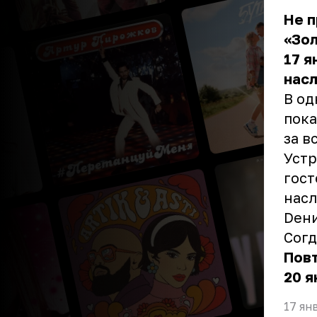
Не 
«Зол
17 я
нас
В од
пока
за в
Устр
гост
насл
Dени
Согд
Повт
20 я
17 ян