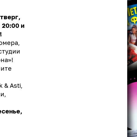
тверг,
 20:00 и
!
омера,
студии
на»!
сите
 & Asti,
и,
есенье,