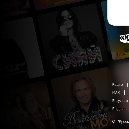
Радио
MAX
Результа
Выдача п
©
"
Русск