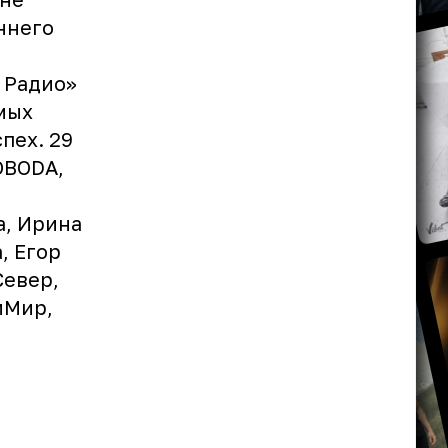
ннего
 Радио»
мых
пех. 29
OBODA,
а, Ирина
, Егор
Север,
иМир,