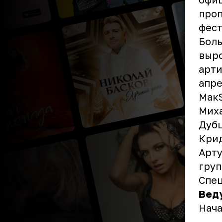
проп
фест
Боль
выро
арти
апре
MaкS
Миха
Дубц
Крид
Арту
груп
Спец
Вед
Нача