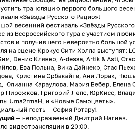
устить трансляцию первого большого весе
иваля «Звёзды Русского Радио»!
шой весенний фестиваль «Звёзды Русского
с из Всероссийского тура с участием люби
стов и получившего невероятно большой ус
ля на сцене Крокус Сити Холла выступят: L
им, Dенис Клявер, A-dessa, Artik & Asti, Стас
йлов, Ева Польна, Вика Дайнеко, Стас Пьех
ова, Кристина Орбакайте, Ани Лорак, Нюша
, Юлианна Караулова, Мария Вебер, Елена 
р Пирожков, Григорий Лепс, ЮрКисс, Влад
пы Uma2rmaН, и «Новые Самоцветы».
иальный гость — София Ротару!
ущий
— неподражаемый Дмитрий Нагиев.
ло видеотрансляции в 20:00.