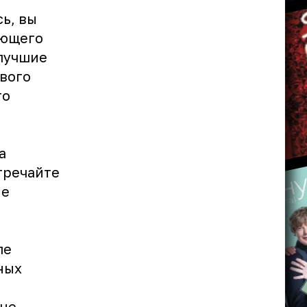
сь, вы
ающего
 лучшие
вого
го
а
тречайте
ые
ле
ных
 не