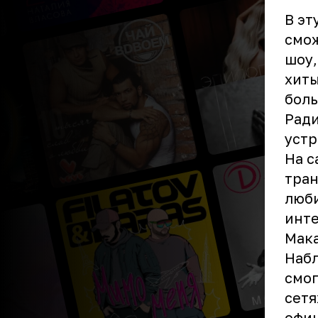
В эт
смож
шоу,
хит
боль
Ради
устр
На с
тран
люби
инт
Мак
Набл
смог
сет
офиц