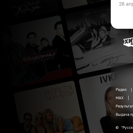
28 ап
Радио
MAX
Результа
Выдача п
©
"
Русск