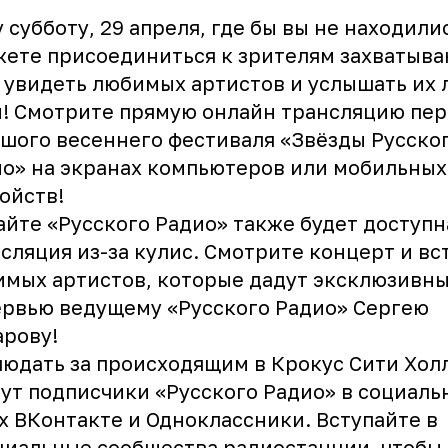
у субботу, 29 апреля, где бы вы не находили
ете присоединиться к зрителям захватыв
 увидеть любимых артистов и услышать их
ы!
Смотрите прямую онлайн трансляцию
пер
шого весеннего фестиваля «Звёзды Русско
о» на экранах компьютеров или мобильных
ойств!
айте «Русского Радио» также будет доступн
сляция из-за кулис. Смотрите концерт и вс
мых артистов, которые дадут эксклюзивн
ервью ведущему «Русского Радио»
Сергею
арову
!
юдать за происходящим в Крокус Сити Хол
ут подписчики «Русского Радио» в социаль
ях
ВКонтакте
и
Одноклассники
. Вступайте в
иальные сообщества радиостанции, чтобы