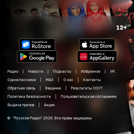
12+
Радио
Новости
Подкасты
Избранное
VK
Одноклассники
MAX
О нас
Контакты
Обратная связь
Вещание
Результаты СОУТ
Политика безопасности
Пользовательское соглашение
Выдача призов
Акции
©
"
Русское Радио
"
2026
.
Все права защищены