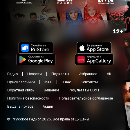
12+
Радио
Новости
Подкасты
Избранное
VK
Одноклассники
MAX
О нас
Контакты
Обратная связь
Вещание
Результаты СОУТ
Политика безопасности
Пользовательское соглашение
Выдача призов
Акции
©
"
Русское Радио
"
2026
.
Все права защищены