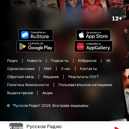
12+
Радио
Новости
Подкасты
Избранное
VK
Одноклассники
MAX
О нас
Контакты
Обратная связь
Вещание
Результаты СОУТ
Политика безопасности
Пользовательское соглашение
Выдача призов
Акции
©
"
Русское Радио
"
2026
.
Все права защищены
Русское Радио