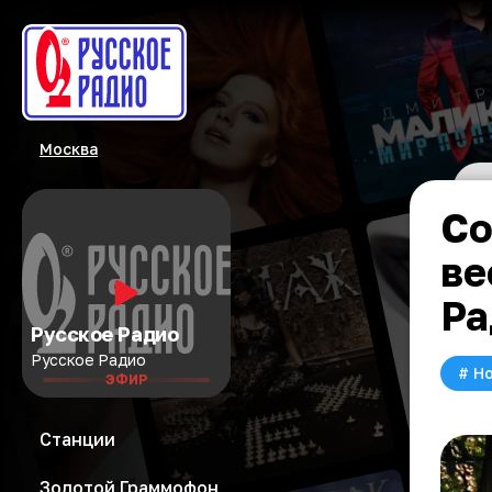
Москва
Со
ве
Ра
Русское Радио
Русское Радио
#
Но
ЭФИР
Станции
Золотой Граммофон