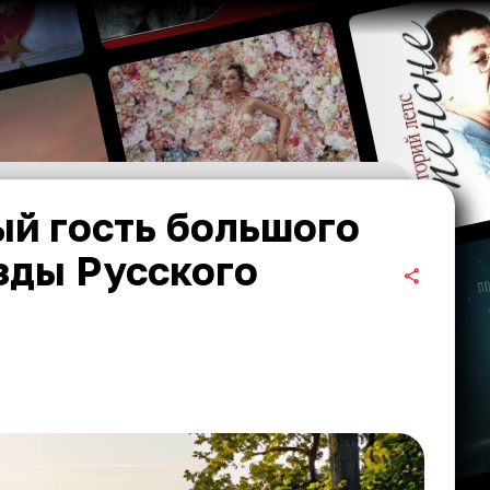
ый гость большого
зды Русского