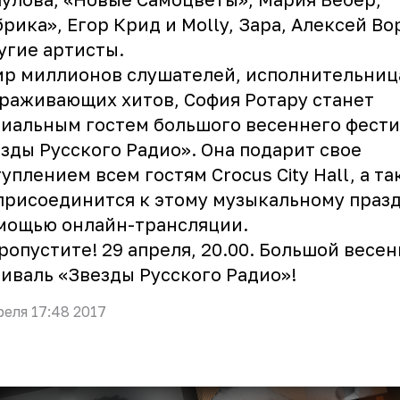
рика», Егор Крид и Molly, Зара, Алексей В
угие артисты.
р миллионов слушателей, исполнительниц
раживающих хитов, София Ротару станет
иальным гостем большого весеннего фести
зды Русского Радио». Она подарит свое
уплением всем гостям Crocus City Hall, а та
присоединится к этому музыкальному праз
мощью онлайн-трансляции.
ропустите! 29 апреля, 20.00. Большой весе
иваль «Звезды Русского Радио»!
реля 17:48 2017