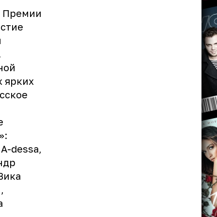
ь Премии
астие
ы
.
ной
х ярких
сское
е
»:
A-dessa,
андр
Вика
,
а