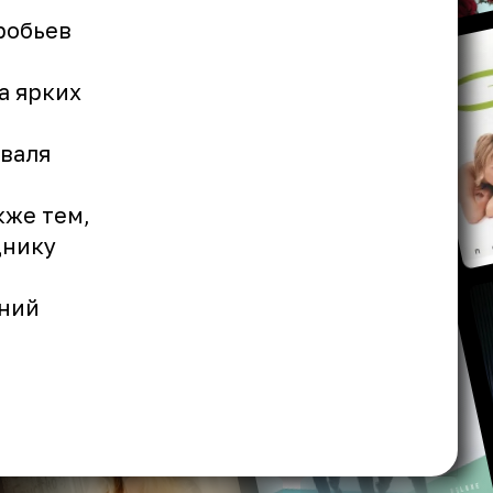
оробьев
а ярких
валя
кже тем,
днику
нний