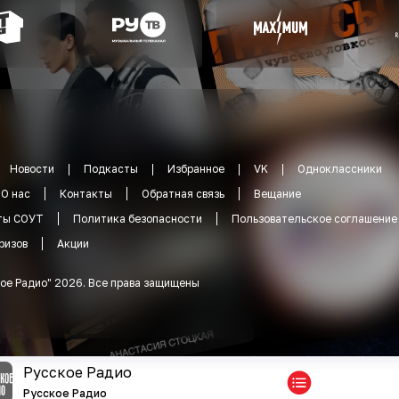
Новости
Подкасты
Избранное
VK
Одноклассники
О нас
Контакты
Обратная связь
Вещание
ты СОУТ
Политика безопасности
Пользовательское соглашение
ризов
Акции
ое Радио
"
2026
.
Все права защищены
Русское Радио
Русское Радио