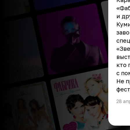
«Фаб
и др
Куми
заво
спец
«Зве
выст
кто 
с по
Не п
фест
28 ап