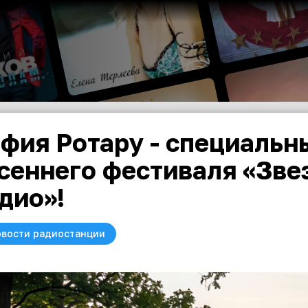
фия Ротару - специальн
сеннего фестиваля «Зве
дио»!
вости радиостанции