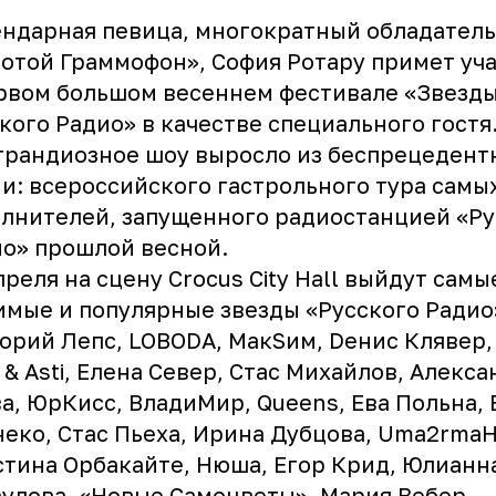
ндарная певица, многократный обладател
отой Граммофон», София Ротару примет уч
рвом большом весеннем фестивале «Звезд
кого Радио» в качестве специального гостя
грандиозное шоу выросло из беспрецедент
и: всероссийского гастрольного тура самы
лнителей, запущенного радиостанцией «Ру
о» прошлой весной.
преля на сцену Crocus City Hall выйдут самы
мые и популярные звезды «Русского Радио
орий Лепс, LOBODA, MaкSим, Dенис Клявер, 
k & Asti, Елена Север, Стас Михайлов, Алекс
а, ЮрКисс, ВладиМир, Queens, Ева Польна, 
еко, Стас Пьеха, Ирина Дубцова, Uma2rmaН
тина Орбакайте, Нюша, Егор Крид, Юлианн
улова, «Новые Самоцветы», Мария Вебер,