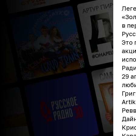
Леге
«Зол
в пе
Русс
Это 
акци
испо
Ради
29 а
люби
Григ
Arti
Ревв
Дайн
Крис
Кара