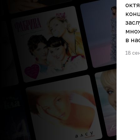
октя
конц
засл
множ
в на
18 се