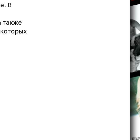
е. В
а также
 которых