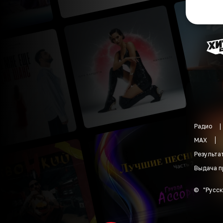
Радио
MAX
Результа
Выдача п
©
"
Русск