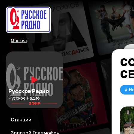
Москва
СО
С
#
Но
Русское Радио
Русское Радио
ЭФИР
Станции
Золотой Граммофон