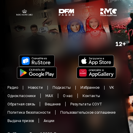
12+
Радио
Новости
Подкасты
Избранное
VK
Одноклассники
MAX
О нас
Контакты
Обратная связь
Вещание
Результаты СОУТ
Политика безопасности
Пользовательское соглашение
Выдача призов
Акции