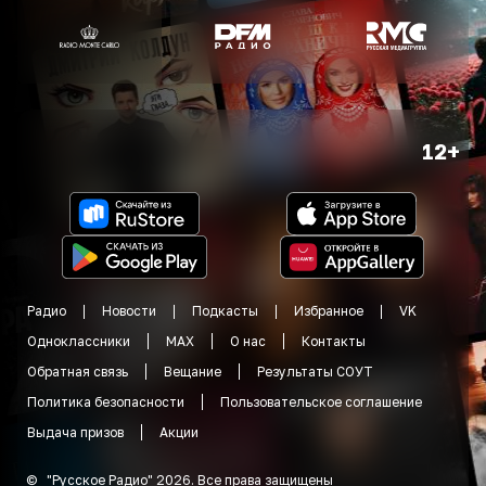
12+
Радио
Новости
Подкасты
Избранное
VK
Одноклассники
MAX
О нас
Контакты
Обратная связь
Вещание
Результаты СОУТ
Политика безопасности
Пользовательское соглашение
Выдача призов
Акции
©
"
Русское Радио
"
2026
.
Все права защищены