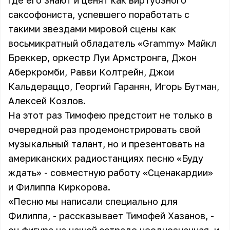
где его знают и ценят как виртуозного
саксофониста, успевшего поработать с
такими звездами мировой сцены как
восьмикратный обладатель «Grammy» Майкл
Бреккер, оркестр Луи Армстронга, Джон
Аберкромби, Равви Колтрейн, Джои
Кальдераццо, Георгий Гаранян, Игорь Бутман,
Алексей Козлов.
На этот раз Тимофею предстоит не только в
очередной раз продемонстрировать свой
музыкальный талант, но и презентовать на
американских радиостанциях песню «Буду
ждать» - совместную работу «
Сценакардии
»
и
Филиппа Киркорова
.
«Песню мы написали специально для
Филиппа, - рассказывает Тимофей Хазанов, -