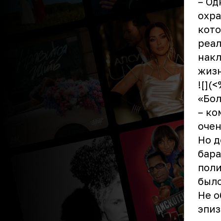
– Од
охра
кото
реал
накл
жизн
![](
«Бол
– ко
очен
Но д
бара
поли
было
Не о
эпиз