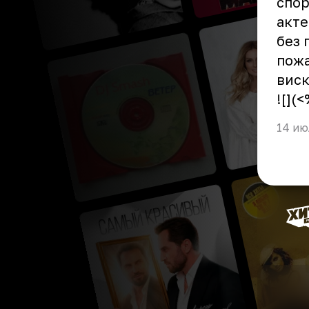
спор
акте
без 
пожа
вис
![](
14 ию