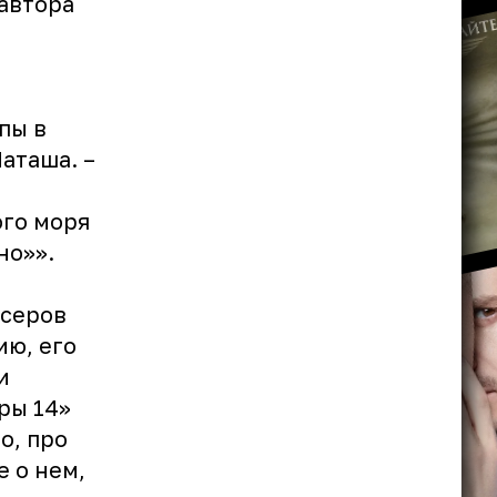
 автора
ы
пы в
аташа. –
ого моря
но»».
ссеров
ию, его
и
ры 14»
о, про
е о нем,