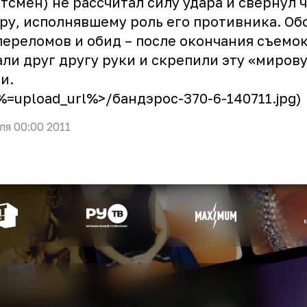
тсмен) не рассчитал силу удара и свернул 
ру, исполнявшему роль его противника. О
переломов и обид – после окончания съемо
ли друг другу руки и скрепили эту «миров
ки.
<%=upload_url%>/бандэрос-370-6-140711.jpg)
ля 00:00 2011