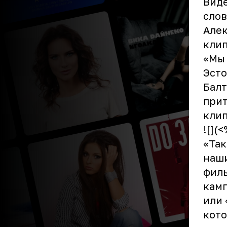
Виде
слов
Алек
клип
«Мы 
Эсто
Балт
прит
клип
![](
«Так
наши
фил
камп
или 
кото