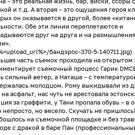
на – это реальная жизнь, бар, виски, ссоры 
ной и т.д. А вторая – это ощущения героя кл
рых он оказывается в другой, более «кита
ьности. Обе эти линии переплетаются и
адываются друг на друга и на размышления
и».
<%=upload_url%>/бандэрос-370-5-140711.jpg)
ьшая часть съемок проходила на открытом 
мментирует съемочный процесс Гарик DMCB
ь сильный ветер, а Наташа – с температурой
ержалась молодцом. Рому выкидывали из 
 на асфальт, нас чуть не арестовала эстонск
ция за граффити, у Тани пропала обувь – в 
 непросто, но весело. Скучать не пришлось
бошлось на съемочной площадке и без трав
оде с дракой в баре Пан (профессиональны