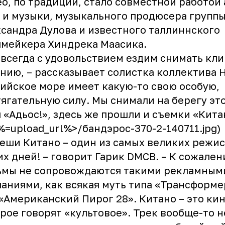
о, по традиции, стало совместной работой
 и музыки, музыкального продюсера групп
сандра Дулова и известного таллиннского
мейкера Хиндрека Маасика.
всегда с удовольствием ездим снимать кли
нию, – рассказывает солистка коллектива Н
ийское море имеет какую-то свою особую,
ягательную силу. Мы снимали на берегу эт
 «Адьос!», здесь же прошли и съемки «Кита
<%=upload_url%>/бандэрос-370-2-140711.jpg)
еши Китано – один из самых великих режи
х дней! – говорит Гарик DMCB. – К сожален
ьмы не сопровождаются такими рекламным
аниями, как всякая муть типа «Трансформе
«Американский Пирог 28». Китано – это кин
рое говорят «культовое». Трек вообще-то н