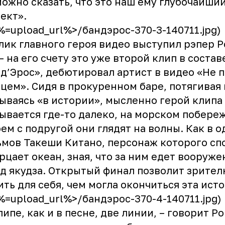
можно сказать, что это наш ему глубочайши
ект».
<%=upload_url%>/бандэрос-370-3-140711.jpg)
лик главного героя видео выступил рэпер 
– на его счету это уже второй клип в состав
д’Эрос», дебютировал артист в видео «Не 
цем». Сидя в прокуренном баре, потягивая 
ываясь «в истории», мысленно герой клипа
ывается где-то далеко, на морском побереж
ем с подругой они глядят на волны. Как в о
мов Такеши Китано, персонаж которого сп
рцает океан, зная, что за ним едет вооруж
д якудза. Открытый финал позволит зрител
ть для себя, чем могла окончиться эта исто
<%=upload_url%>/бандэрос-370-4-140711.jpg)
липе, как и в песне, две линии, – говорит Р