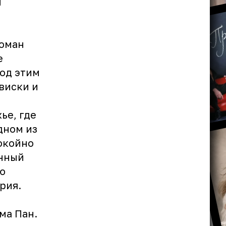
й
Роман
е
под этим
виски и
ье, где
дном из
окойно
енный
ю
рия.
ома Пан.