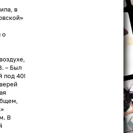
с
ипа, в
новской»
 о
воздухе,
. – Был
 под 40!
дверей
ая
общем,
!»
м. В
й