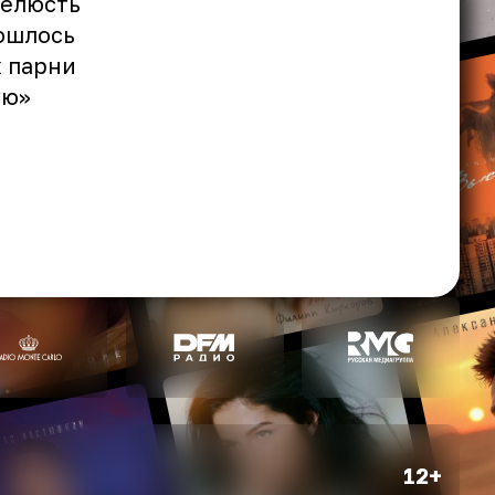
челюсть
бошлось
к парни
ую»
12+