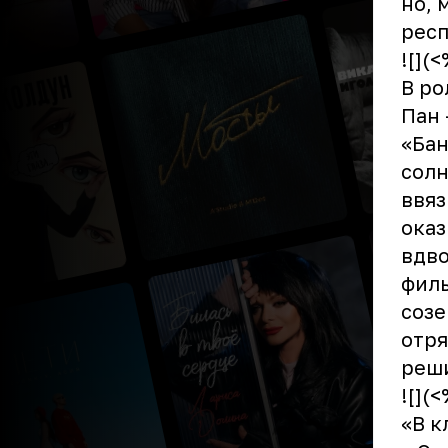
но, 
респ
![](
В ро
Пан 
«Бан
солн
ввяз
оказ
вдво
филь
созе
отря
реши
![](
«В к