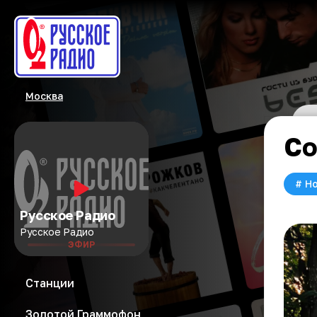
Москва
Со
#
Но
Русское Радио
Русское Радио
ЭФИР
Станции
Золотой Граммофон