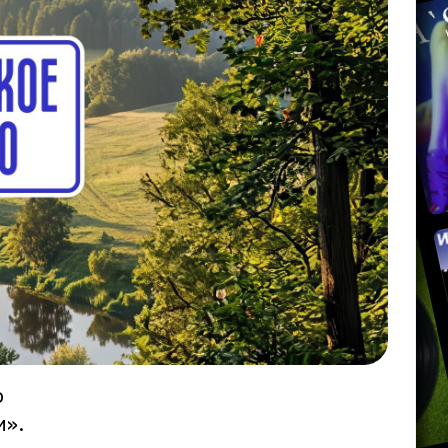
ю
и».